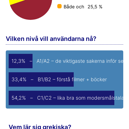
Både och
25,5 %
Vilken nivå vill användarna nå?
12,3% – A1/A2 – de viktigaste sakerna inför sem
33,4% – B1/B2 – förstå filmer + böcker
54,2% – C1/C2 – lika bra som modersmålstalare
Vem lär sig grekiska?