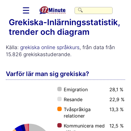
☰
Grekiska-Inlärningsstatistik,
trender och diagram
Källa:
grekiska online språkkurs
, från data från
15.826 grekiskastuderande.
Varför lär man sig grekiska?
Emigration
28,1 %
Resande
22,9 %
Tvåspråkiga
13,3 %
relationer
Kommunicera med
12,5 %