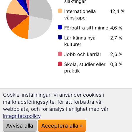
släktingar
Internationella
12,4 %
vänskaper
Förbättra sitt minne
4,6 %
Lär känna nya
2,7 %
kulturer
Jobb och karriär
2,6 %
Skola, studier eller
0,3 %
praktik
Cookie-inställningar: Vi använder cookies i
Hur gamla är de som lär sig grekiska?
marknadsföringssyfte, för att förbättra vår
webbplats, och för analys i enlighet med vår
integritetspolicy
.
Mobil (iOS, Android)
Avvisa alla
Acceptera alla »
PC (Windows, Mac, Linux)