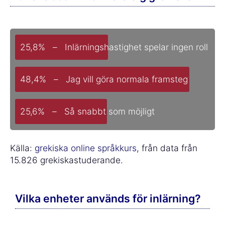
25,8% – Inlärningshastighet spelar ingen roll
48,4% – Jag vill göra normala framsteg
25,6% – Så snabbt som möjligt
Källa:
grekiska online språkkurs
, från data från
15.826 grekiskastuderande.
Vilka enheter används för inlärning?