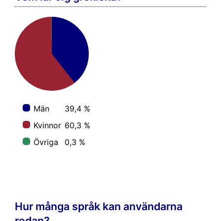
Män
39,4 %
Kvinnor
60,3 %
Övriga
0,3 %
Hur många språk kan användarna
redan?