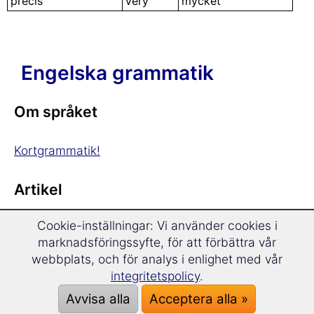
precis
very
mycket
Engelska grammatik
Om språket
Kortgrammatik!
Artikel
Cookie-inställningar: Vi använder cookies i
Bestämd artikel
marknadsföringssyfte, för att förbättra vår
Obestämd artikel
webbplats, och för analys i enlighet med vår
integritetspolicy
.
Substantiv
Avvisa alla
Acceptera alla »