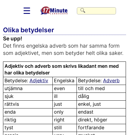
☰
Olika betydelser
Se upp!
Det finns engelska adverb som har samma form
som adjektivet, men som betyder helt olika saker.
Adjektiv och adverb som skrivs likadant men med
har olika betydelser
Betydelse:
Adjektiv
Engelska
Betydelse:
Adverb
utjämna
even
till och med
sjuk
ill
dålig
rättvis
just
enkel, just
enda
only
endast
riktig
right
direkt, höger
tyst
still
fortfarande