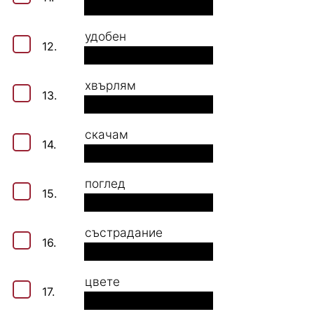
удобен
12.
хвърлям
13.
скачам
14.
поглед
15.
състрадание
16.
цвете
17.