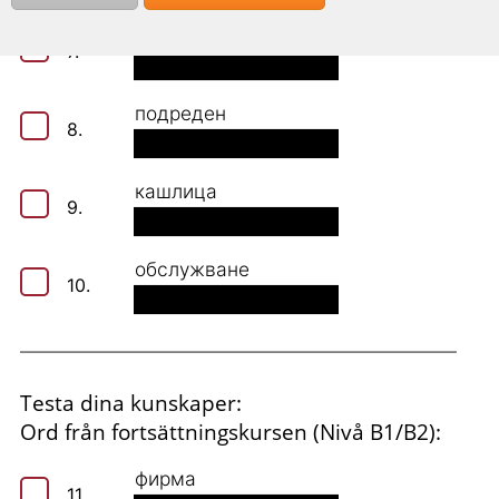
обици
7.
подреден
8.
кашлица
9.
обслужване
10.
Testa dina kunskaper:
Ord från fortsättningskursen (Nivå B1/B2):
фирма
11.