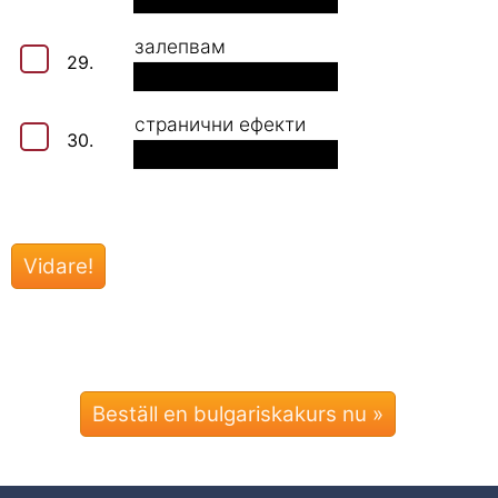
залепвам
29.
странични ефекти
30.
Beställ en bulgariskakurs nu »