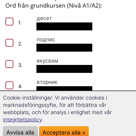
Ord från grundkursen (Nivå A1/A2):
десет
1.
подпис
2.
вкусвам
3.
вторник
4.
Cookie-inställningar: Vi använder cookies i
много
marknadsföringssyfte, för att förbättra vår
5.
webbplats, och för analys i enlighet med vår
integritetspolicy
.
очила
6.
Avvisa alla
Acceptera alla »