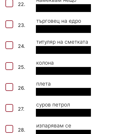
22.
търговец на едро
23.
титуляр на сметката
24.
кoлона
25.
плета
26.
суров петрол
27.
изпарявам се
28.