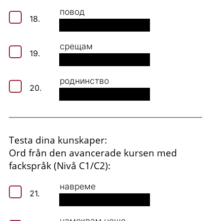
повод
18.
срещам
19.
роднинство
20.
Testa dina kunskaper:
Ord från den avancerade kursen med
fackspråk (Nivå C1/C2):
навреме
21.
намеквам нещо