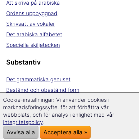
Att skriva på arabiska
Ordens uppbyggnad
Skrivsätt av vokaler
Det arabiska alfabetet
Speciella skiljetecken
Substantiv
Det grammatiska genuset
Bestämd och obestämd form
Cookie-inställningar: Vi använder cookies i
Artiklar
marknadsföringssyfte, för att förbättra vår
Dualis
webbplats, och för analys i enlighet med vår
Plural
integritetspolicy
.
Kasus
Avvisa alla
Acceptera alla »