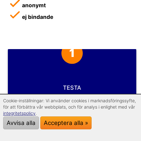
anonymt
ej bindande
1
TESTA
Cookie-inställningar: Vi använder cookies i marknadsföringssyfte,
för att förbättra vår webbplats, och för analys i enlighet med vår
2
integritetspolicy
.
Avvisa alla
Acceptera alla »