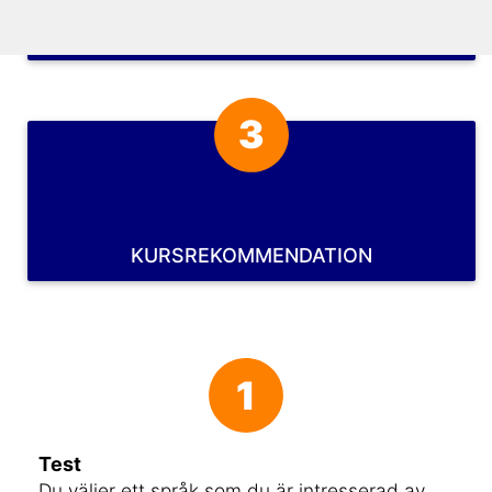
UTVÄRDERA
3
KURSREKOMMENDATION
1
Test
Du väljer ett språk som du är intresserad av