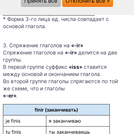
Принять все
Отклонить все »
ils, elles attendent
они ждут
* Форма 3-го лица ед. числа совпадает с
основой глагола.
3. Спряжение глаголов на
«-ir»
Спряжение глаголов на
«-ir»
делится на две
группы.
В первой группе суффикс
«iss»
ставится
между основой и окончанием глагола.
Во второй группе глаголы спрягаются по той
же схеме, что и глаголы
«-er»
.
finir (заканчивать)
je finis
я заканчиваю
tu finis
ты заканчиваешь