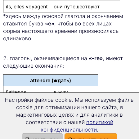
ils, elles voyagent
они путешествуют
*здесь между основой глагола и окончанием
ставится буква
«e»
, чтобы во всех лицах
форма настоящего времени произносилась
одинаково.
2. глаголы, оканчивающиеся на
«-re»
, имеют
следующие окончания:
attendre (ждать)
j'attends
я жду
Настройки файлов cookie. Мы используем файлы
tu attends
ты ждешь
cookie для оптимизации нашего сайта, в
маркетинговых целях и для аналитики в
il, elle, on attend*
он/она/оно ждёт
соответствии с нашей
политикой
nous attendons
мы ждём
конфиденциальности
.
vous attendez
вы ждёте