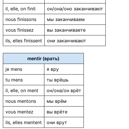
il, elle, on finit
он/она/оно заканчивают
nous finissons
мы заканчиваем
vous finissez
вы заканчиваете
ils, elles finissent
они заканчивают
mentir (врать)
je mens
я вру
tu mens
ты врёшь
il, elle, on ment
он/она/он врёт
nous mentons
мы врём
vous mentez
вы врёте
ils, elles mentent
они врут