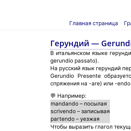
Главная страница
Гр
Герундий — Gerund
В итальянском языке герунди
gerundio passato).
На русский язык герундий пе
Gerundio Presente образует
спряжения на -are) или -endo (
💬 Например:
mandando – посылая
scrivendo – записывая
partendo – уезжая
Чтобы выразить глагол текущ