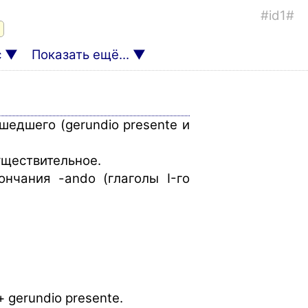
#id1#
с
Показать ещё...
шедшего (gerundio presente и
уществительное.
ончания -ando (глаголы I-го
 gerundio presente.