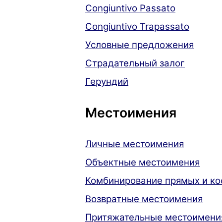
Congiuntivo Passato
Congiuntivo Trapassato
Условные предложения
Страдательный залог
Герундий
Местоимения
Личные местоимения
Объектные местоимения
Комбинирование прямых и ко
Возвратные местоимения
Притяжательные местоимени