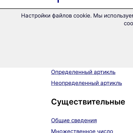
Общие сведения
Настройки файлов cookie. Мы используе
соо
Краткая грамматика итальянс
Артикль
Определенный артикль
Неопределенный артикль
Существительные
Общие сведения
Множественное число