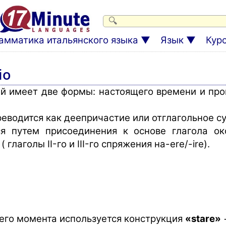
амматика итальянского языка
Язык
Кур
io
й имеет две формы: настоящего времени и про
реводится как деепричастие или отглагольное с
ся путем присоединения к основе глагола ок
 глаголы II-го и III-го спряжения на-ere/-ire).
его момента используется конструкция
«stare»
+