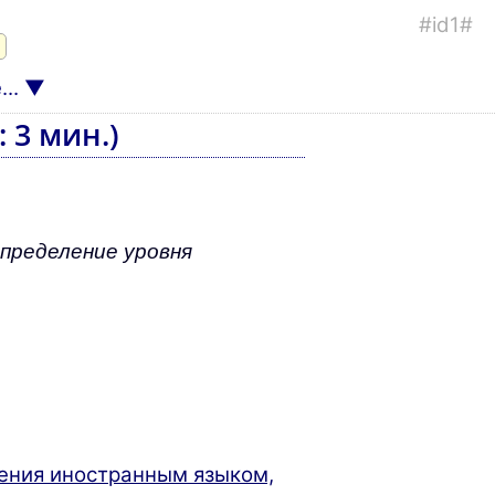
#id1#
..
 3 мин.)
пределение уровня
ения иностранным языком,