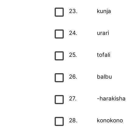
23.
kunja
24.
urari
25.
tofali
26.
balbu
27.
-harakisha
28.
konokono