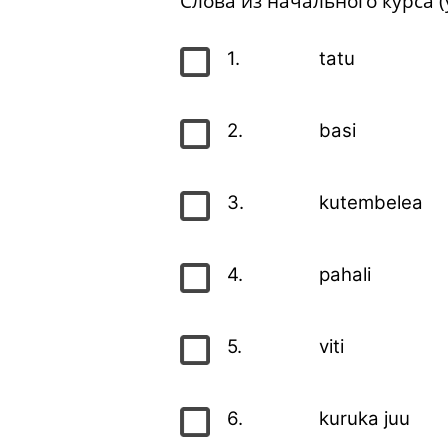
Слова из начального курса 
1.
tatu
2.
basi
3.
kutembelea
4.
pahali
5.
viti
6.
kuruka juu