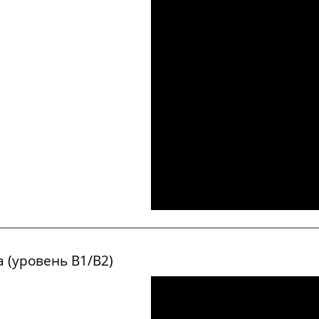
открывать
скучный
температура
в центре
а (уровень В1/В2)
сложный