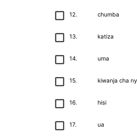
12.
chumba
13.
katiza
14.
uma
15.
kiwanja cha ny
16.
hisi
17.
ua