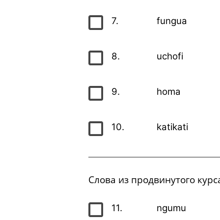
7.
fungua
8.
uchofi
9.
homa
10.
katikati
Слова из продвинутого курс
11.
ngumu