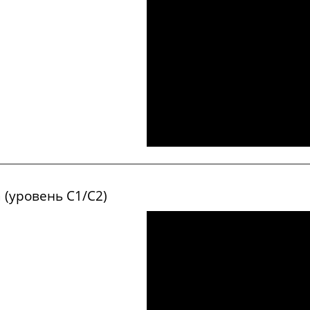
глубокий
встречать
близнецы
 (уровень С1/С2)
речь
предположение, догадк