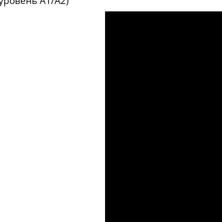
(уровень А1/А2)
три
автобус
осматривать
место
мебель
лететь