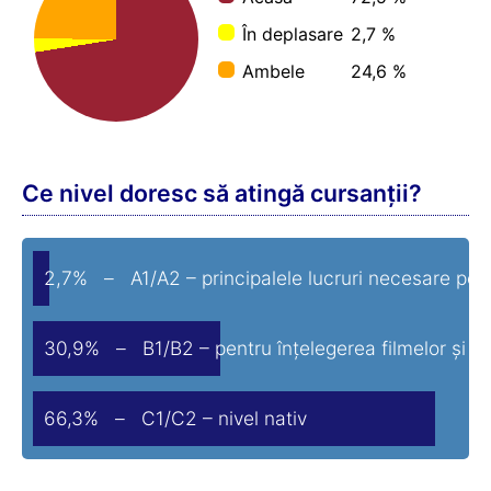
În deplasare
2,7 %
Ambele
24,6 %
Ce nivel doresc să atingă cursanții?
2,7% – A1/A2 – principalele lucruri necesare pen
30,9% – B1/B2 – pentru înțelegerea filmelor și căr
66,3% – C1/C2 – nivel nativ