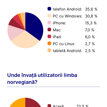
telefon Android:
35,6 %
PC cu Windows:
30,8 %
iPhone:
15,3 %
Mac:
7,0 %
iPad:
6,0 %
PC cu Linux:
2,7 %
tabletă Android:
2,5 %
Unde învață utilizatorii limba
norvegiană?
Acasă
72,5 %