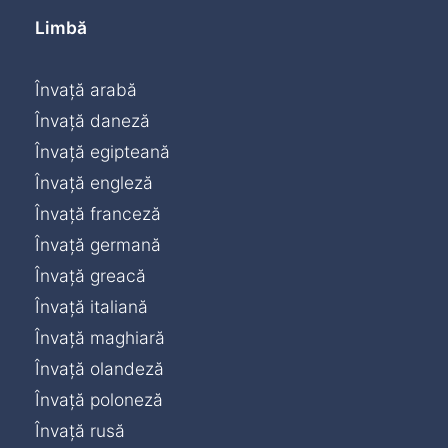
Limbă
Învață arabă
Învață daneză
Învață egipteană
Învață engleză
Învață franceză
Învață germană
Învață greacă
Învață italiană
Învață maghiară
Învață olandeză
Învață poloneză
Învață rusă