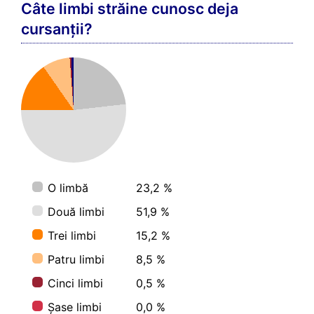
Câte limbi străine cunosc deja
cursanții?
O limbă
23,2 %
Două limbi
51,9 %
Trei limbi
15,2 %
Patru limbi
8,5 %
Cinci limbi
0,5 %
Șase limbi
0,0 %