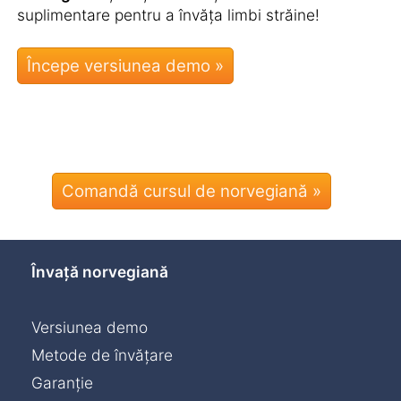
suplimentare pentru a învăța limbi străine!
Comandă cursul de norvegiană »
Învață norvegiană
Versiunea demo
Metode de învățare
Garanție