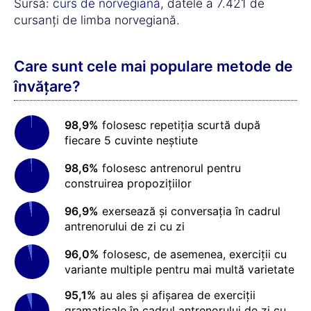
Sursă:
curs de norvegiană
, datele a 7.421 de
cursanți de limba norvegiană.
Care sunt cele mai populare metode de
învățare?
98,9%
folosesc repetiția scurtă după
fiecare 5 cuvinte neștiute
98,6%
folosesc antrenorul pentru
construirea propozițiilor
96,9%
exersează și conversația în cadrul
antrenorului de zi cu zi
96,0%
folosesc, de asemenea, exerciții cu
variante multiple pentru mai multă varietate
95,1%
au ales și afișarea de exerciții
gramaticale în cadrul antrenorului de zi cu