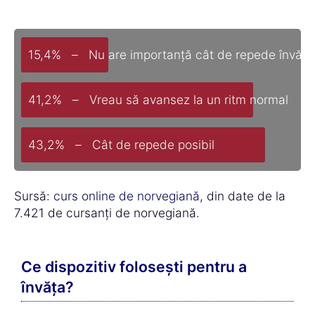
15,4% – Nu are importanță cât de repede învăț
41,2% – Vreau să avansez la un ritm normal
43,2% – Cât de repede posibil
Sursă:
curs online de norvegiană
, din date de la
7.421 de cursanți de norvegiană.
Ce dispozitiv folosești pentru a
învăța?