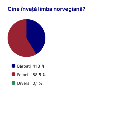
Cine învață limba norvegiană?
Bărbați
41,3 %
Femei
58,6 %
Divers
0,1 %