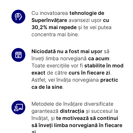
Cu inovatoarea
tehnologie de
Superînvățare
avansezi ușor
cu
30,2% mai repede
și te vei putea
concentra mai bine.
Niciodată nu a fost mai ușor
să
înveți limba norvegiană
ca acum
:
Toate exercițiile vor fi
stabilite în mod
exact
de către
curs în fiecare zi
.
Astfel, vei învăța norvegiana
practic
ca de la sine
.
Metodele de învățare diversificate
garantează
distracția
și succesul la
învățat, și
te motivează să continui
să înveți limba norvegiană în fiecare
zi
.