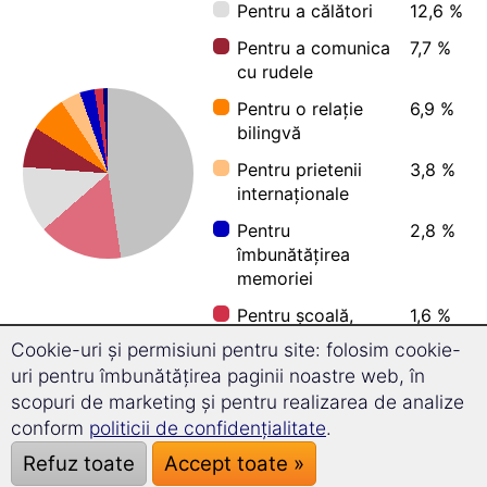
Pentru a călători
12,6 %
Pentru a comunica
7,7 %
cu rudele
Pentru o relație
6,9 %
bilingvă
Pentru prietenii
3,8 %
internaționale
Pentru
2,8 %
îmbunătățirea
memoriei
Pentru școală,
1,6 %
facultate sau stagiu
Cookie-uri și permisiuni pentru site: folosim cookie-
de practică
uri pentru îmbunătățirea paginii noastre web, în
Pentru a cunoaște
0,6 %
scopuri de marketing și pentru realizarea de analize
noi culturi
conform
politicii de confidențialitate
.
Refuz toate
Accept toate »