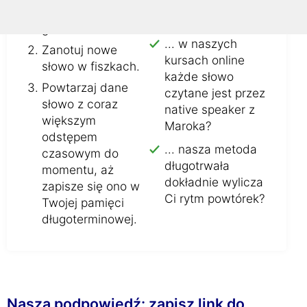
wielokrotnie na
Czy wiesz, że ...
głos nowe słowo.
... w naszych
Zanotuj nowe
kursach online
słowo w fiszkach.
każde słowo
Powtarzaj dane
czytane jest przez
słowo z coraz
native speaker z
większym
Maroka?
odstępem
... nasza metoda
czasowym do
długotrwała
momentu, aż
dokładnie wylicza
zapisze się ono w
Ci rytm powtórek?
Twojej pamięci
długoterminowej.
Nasza podpowiedź: zapisz link do