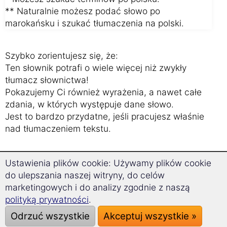
** Naturalnie możesz podać słowo po
marokańsku i szukać tłumaczenia na polski.
Szybko zorientujesz się, że:
Ten słownik potrafi o wiele więcej niż zwykły
tłumacz słownictwa!
Pokazujemy Ci również wyrażenia, a nawet całe
zdania, w których występuje dane słowo.
Jest to bardzo przydatne, jeśli pracujesz właśnie
nad tłumaczeniem tekstu.
Nasze 3 złote rady:
Ustawienia plików cookie: Używamy plików cookie
Jak opanować nowe słownictwo
do ulepszania naszej witryny, do celów
szybko i wydajnie?
marketingowych i do analizy zgodnie z naszą
polityką prywatności
.
Odrzuć wszystkie
Akceptuj wszystkie »
Wymawiaj