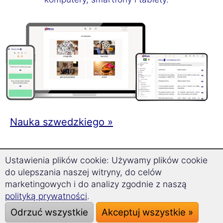
Nauka szwedzkiego »
Ustawienia plików cookie: Używamy plików cookie
Czym ten kurs szwedzkiego różni się od innych
do ulepszania naszej witryny, do celów
kursów językowych:
marketingowych i do analizy zgodnie z naszą
polityką prywatności
.
Polecany czas nauki: tylko
17 minut
Odrzuć wszystkie
Akceptuj wszystkie »
dziennie
.