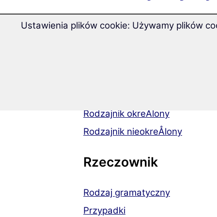
O jÄzyku
Ustawienia plików cookie: Używamy plików coo
O jÄzyku
Rodzajnik
Rodzajnik okreÅlony
Rodzajnik nieokreÅlony
Rzeczownik
Rodzaj gramatyczny
Przypadki