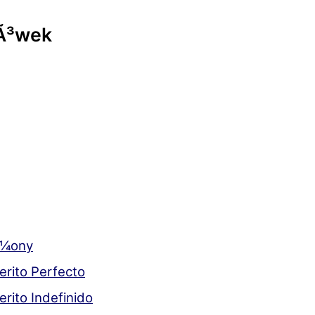
Ã³wek
Å¼ony
erito Perfecto
rito Indefinido