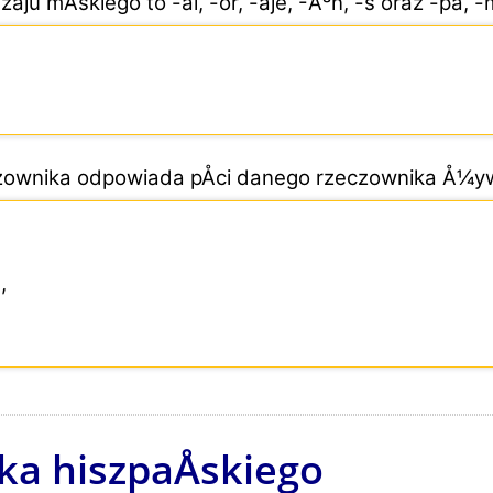
aju mÄskiego to -al, -or, -aje, -Ã³n, -s oraz -pa, -m
czownika odpowiada pÅci danego rzeczownika Å¼y
,
ka hiszpaÅskiego