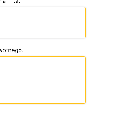
a i -ta.
wotnego.