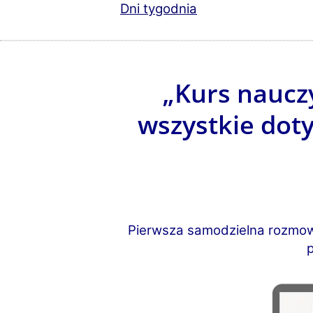
Dni tygodnia
„Kurs nauczy
wszystkie dot
Pierwsza samodzielna rozmowa
p