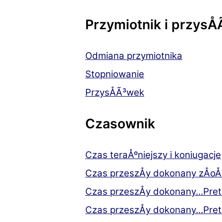
Przymiotnik i przysÅ
Odmiana przymiotnika
Stopniowanie
PrzysÅÃ³wek
Czasownik
Czas teraÅºniejszy i koniugacje
Czas przeszÅy dokonany zÅo
Czas przeszÅy dokonany...Pret
Czas przeszÅy dokonany...Prete