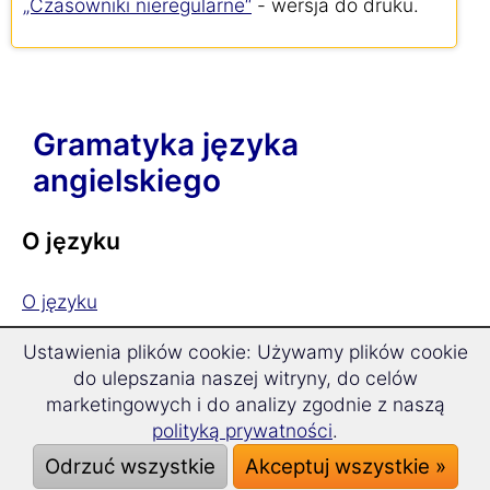
„Czasowniki nieregularne“
- wersja do druku.
Gramatyka języka
angielskiego
O języku
O języku
Ustawienia plików cookie: Używamy plików cookie
Rodzajnik
do ulepszania naszej witryny, do celów
marketingowych i do analizy zgodnie z naszą
Rodzajnik określony
polityką prywatności
.
Rodzajnik nieokreślony
Odrzuć wszystkie
Akceptuj wszystkie »