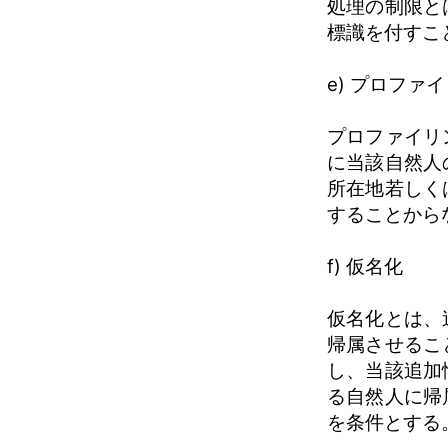
処理の制限と
標識を付すこ
e) プロファ
プロファイリ
に当該自然人
所在地若しく
することから
f) 仮名化
仮名化とは、
帰属させるこ
し、当該追加
る自然人に帰
を条件とする