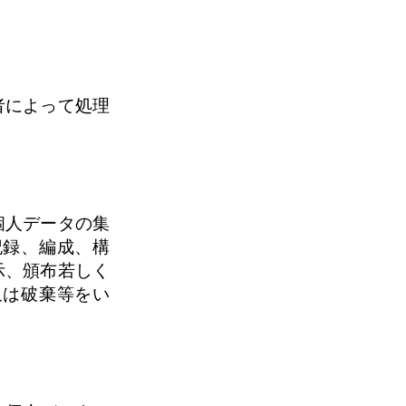
者によって処理
個人データの集
記録、編成、構
示、頒布若しく
又は破棄等をい