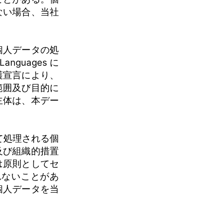
ない場合、当社
個人データの処
nguages に
護宣言により、
範囲及び目的に
主体は、本デー
。
通じて処理される個
及び組織的措置
は原則としてセ
れないことがあ
個人データを当