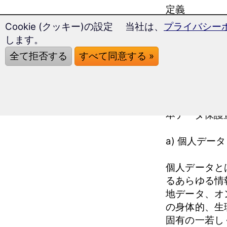
定義
Cookie (クッキー)の設定 当社は、
プライバシー
17 Minut
します。
（GDPR）
全て拒否する
すべて同意する »
は、当社の顧
やすいもので
たい。
本データ保護
a) 個人データ
個人データと
るあらゆる情
地データ、オ
の身体的、生
固有の一若し