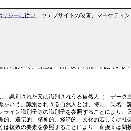
ポリシーに従い
、ウェブサイトの改善、マーケティング目
e Languages のデータ保護宣言は、欧州の立法者が
の採択に際して用いた用語に基づいている。当社の
客及び取引先のみならず、一般の方々にとっても読
あるべきである。これを確保するため、まず使用す
宣言において、当社は、特に以下の用語を使用する
は、識別された又は識別されうる自然人（「データ
報をいう。識別されうる自然人とは、特に、氏名、
ンライン識別子等の識別子を参照することにより、
理的、遺伝的、精神的、経済的、文化的若しくは社
くは複数の要素を参照することにより、直接又は間