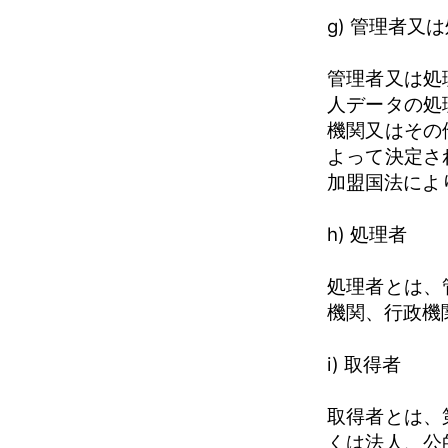
g) 管理者
管理者又は処
人データの処
機関又はその
よって決定さ
加盟国法によ
h) 処理者
処理者とは、
機関、行政機
i) 取得者
取得者とは、
くは法人、公