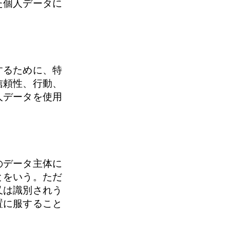
た個人データに
するために、特
信頼性、行動、
人データを使用
。
のデータ主体に
とをいう。ただ
又は識別されう
置に服すること