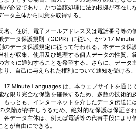
理が必要であり、かつ当該処理に法的根拠が存在し
データ主体から同意を取得する。
氏名、住所、電子メールアドレス又は電話番号等の
ータ保護規則（GDPR）に従い、かつ 17 Minute La
別のデータ保護規定に従って行われる。本データ保
当社が収集、使用及び処理する個人データの性質、
の方々に通知することを希望する。さらに、データ
より、自己に与えられた権利について通知を受ける
7 Minute Languages は、本ウェブサイトを
能な限り完全な保護を確保するため、多数の技術的
。もっとも、インターネットを介したデータ伝送に
の欠陥が存在しうるため、絶対的な保護は保証さ
、各データ主体は、例えば電話等の代替手段により
ことが自由にできる。