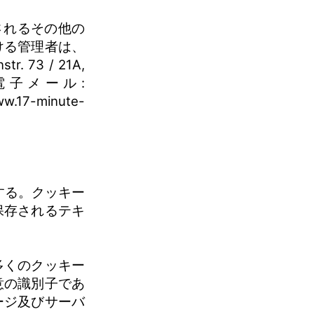
されるその他の
ける管理者は、
r. 73 / 21A,
, 電子メール:
w.17-minute-
使用する。クッキー
保存されるテキ
多くのクッキー
意の識別子であ
ージ及びサーバ