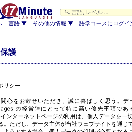
ム
言語
その他の情報
語学コースにログイ
保護
ポリシー
関心をお寄せいただき、誠に喜ばしく思う。デー
anguages の経営陣にとって特に高い優先事項である。
es のインターネットページの利用は、個人データを
る。ただし、データ主体が当社ウェブサイトを通じ
しようとする場合、個人データの処理が必要となる