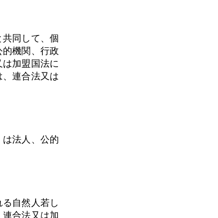
と共同して、個
公的機関、行政
又は加盟国法に
は、連合法又は
くは法人、公的
れる自然人若し
、連合法又は加