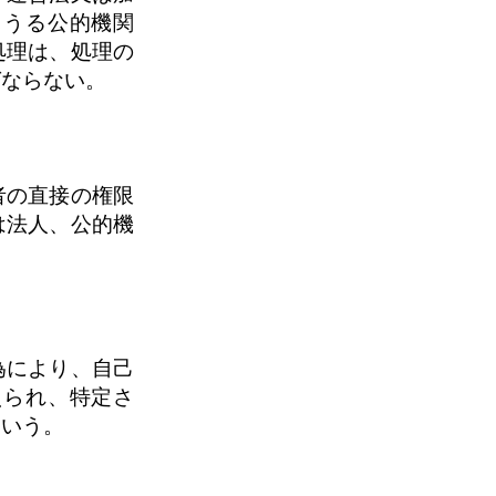
しうる公的機関
処理は、処理の
ばならない。
者の直接の権限
は法人、公的機
為により、自己
えられ、特定さ
をいう。