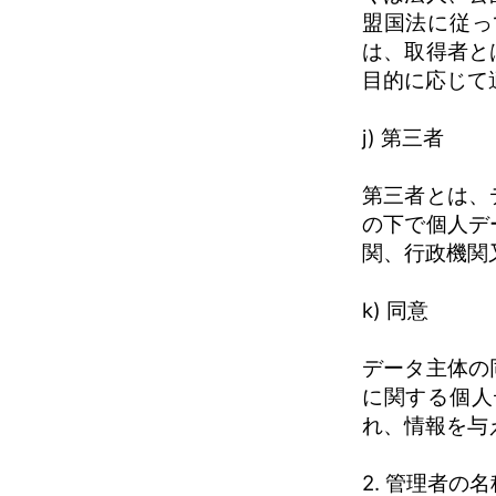
盟国法に従っ
は、取得者と
目的に応じて
j) 第三者
第三者とは、
の下で個人デ
関、行政機関
k) 同意
データ主体の
に関する個人
れ、情報を与
2. 管理者の