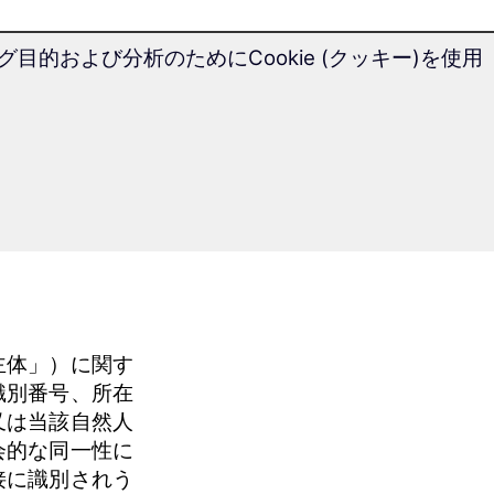
的および分析のためにCookie (クッキー)を使用
一般データ保護規則
データ保護宣言
みやすく理解し
る用語を説明し
：
主体」）に関す
識別番号、所在
又は当該自然人
会的な同一性に
接に識別されう