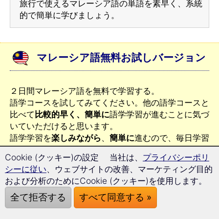
旅行で使えるマレーシア語の単語を素早く、系統
的で簡単に学びましょう。
マレーシア語無料お試しバージョン
２日間マレーシア語を無料で学習する。
語学コースを試してみてください。他の語学コースと
比べて
比較的早く、簡単に
語学学習が進むことに気づ
いていただけると思います。
語学学習を
楽しみながら
、
簡単に
進むので、毎日学習
を続けるモチベーションがでることを体験してみてく
Cookie (クッキー)の設定 当社は、
プライバシーポリ
ださい。
シーに従い
、ウェブサイトの改善、マーケティング目的
この二日間で学べる量に驚くでしょう。
および分析のためにCookie (クッキー)を使用します。
全て拒否する
すべて同意する »