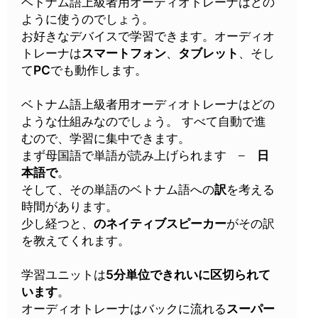
ベトナム語上級者用オーディオトレーナはどの
ように使うのでしょう。
お好きなデバイスで学習できます。オーディオ
トレーナは
スマートフォン
、
タブレット
、そし
て
PC
でも動作します。
ベトナム語上級者用オーディオトレーナはどの
ような仕組みなのでしょう。 すべて自動で進
むので、学習に集中できます。
まず母国語で単語が読み上げられます –
日
本語で
。
そして、その単語のベトナム語への
訳
を考える
時間があります。
少し経つと、
のネイティブスピーカー
がその訳
を教えてくれます。
学習ユニットは
5分単位できれいに区切られて
います
。
オーディオトレーナはバックに流れる
スーパー