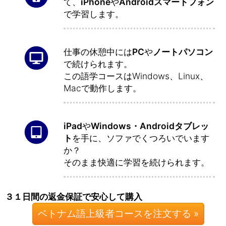
て、
iPhone
や
Androidスマートフォン
で学習します。
仕事の休憩中には
PC
や
ノートパソコン
で続けられます。
この語学コースはWindows、Linux、
Macで動作します。
iPad
や
Windows・Androidタブレッ
ト
を手に、ソファでくつろいでいます
か？
そのまま快適に学習を続けられます。
３１日間の返金保証で安心して購入
ベトナム語上級者コースを注文する »