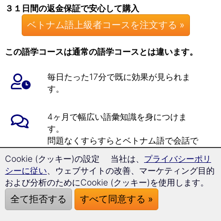
３１日間の返金保証で安心して購入
ベトナム語上級者コースを注文する »
この語学コースは通常の語学コースとは違います。
毎日たった17分で既に効果が見られま
す。
4ヶ月で幅広い語彙知識を身につけま
す。
問題なくすらすらとベトナム語で会話で
きるようになります。
Cookie (クッキー)の設定 当社は、
プライバシーポリ
シーに従い
、ウェブサイトの改善、マーケティング目的
このベトナム語上級者コースでは、ヨー
および分析のためにCookie (クッキー)を使用します。
ロッパで学習者の習得状況を示す際に用
全て拒否する
すべて同意する »
いられるガイドライン、 ヨーロッパ言
語共通参照枠のレベルB1とレベルB2を