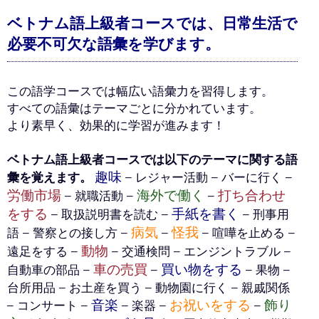
ベトナム語上級者コースでは、日常生活で
必要不可欠な語彙を学びます。
この語学コースでは幅広い語彙力を習得します。
すべての語彙はテーマごとに分かれています。
より素早く、効果的に学習が進みます！
ベトナム語上級者コースでは以下のテーマに関する語
趣味
彙を覚えます。
– レジャー活動 – バーに行く –
労働市場
海外で働く
打ち合わせ
– 就職活動 –
–
をする
手紙を書く
– 取扱説明書を読む –
– 刑事用
病気
怪我
語 – 警察との接し方 –
–
– 喧嘩を止める –
動物
遠足をする –
– 交通検問 – エンジントラブル –
車の売買
買い物をする
自動車の部品 –
–
– 果物 –
台所用品 – お土産を買う – 動物園に行く – 親戚関係
音楽
お祝いをする
飾り
– コンサート –
– 楽器 –
–