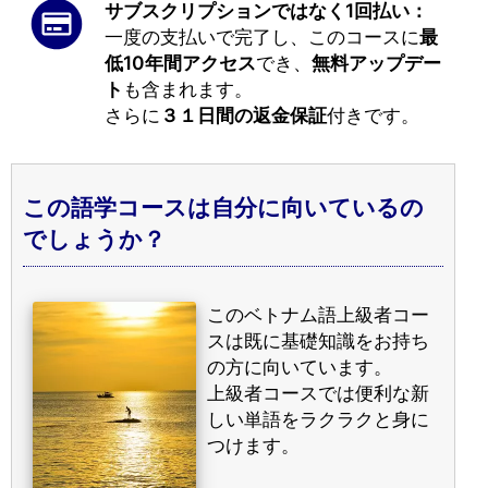
サブスクリプションではなく1回払い：
一度の支払いで完了し、このコースに
最
低10年間アクセス
でき、
無料アップデー
ト
も含まれます。
さらに
３１日間の返金保証
付きです。
この語学コースは自分に向いているの
でしょうか？
このベトナム語上級者コー
スは既に基礎知識をお持ち
の方に向いています。
上級者コースでは便利な新
しい単語をラクラクと身に
つけます。