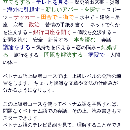
立てをする
テレビを見る
–
– 歴史的出来事 – 災難
海外に引越す
新しいアパートを探す
–
–
– スポー
サッカー
田舎で
街で
ツ –
–
–
– 水中で – 建物 – 星
政治
座 – 宗教 –
– 苦情の手紙を書く – ネットで何か
銀行口座を開く
を注文する –
– 値段を交渉する –
本を読む
新聞を読む – 安全 – 計算する –
– 会話 –
議論をする
結婚す
– 気持ちを伝える – 恋の悩み –
る
問題を解決する
病院で
– 旅行をする –
–
– 人間
の体 –
ベトナム語上級者コースでは、上級レベルの会話の練
習をします。 ちょっと複雑な文章や文法の仕組みが
分かるようになります。
この上級者コースを使ってベトナム語を学習すれば、
問題なくベトナム語での会話、その上、読み書きもマ
スターできます。
ベトナム語のテレビ番組を見て、理解することができ