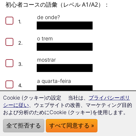
初心者コースの語彙（レベル A1/A2）：
de onde?
1.
o trem
2.
mostrar
3.
a quarta-feira
4.
Cookie (クッキー)の設定 当社は、
プライバシーポリ
a porta
シーに従い
、ウェブサイトの改善、マーケティング目的
5.
および分析のためにCookie (クッキー)を使用します。
a saída
全て拒否する
すべて同意する »
6.