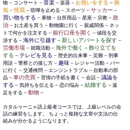
音楽
お祝いをする
病
物 – コンサート –
– 楽器 –
–
気
怪我
サッカー
–
– 喧嘩を止める – スポーツ –
–
買い物をする
政
– 果物 – 台所用品 – 星座 – 宗教 –
治
– お土産を買う – 動物園に行く – 親戚関係 – ネッ
銀行口座を開く
トで何かを注文する –
– 値段を交
海外に引越す
新しいアパートを探す
渉する –
–
–
労働市場
海外で働く
飾り立てを
– 就職活動 –
–
する
テレビを見る
–
– 歴史的出来事 – 災難 – 刑事
趣味
用語 – 警察との接し方 –
– レジャー活動 – バー
に行く – 交通検問 – エンジントラブル – 自動車の部
車の売買
議論を
品 –
– 苦情の手紙を書く – 会話 –
する
結婚する
– 気持ちを伝える – 恋の悩み –
– 遠
動物
足をする –
–
カタルゥーニャ語上級者コースでは、上級レベルの会
話の練習をします。 ちょっと複雑な文章や文法の仕
組みが分かるようになります。