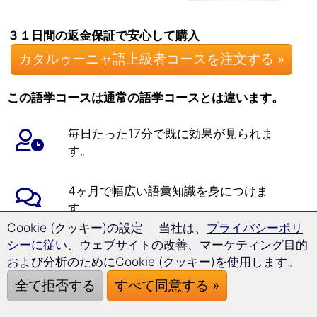
３１日間の返金保証で安心して購入
カタルゥーニャ語上級者コースを注文する »
この語学コースは通常の語学コースとは違います。
毎日たった17分で既に効果が見られま
す。
4ヶ月で幅広い語彙知識を身につけま
す。
問題なくすらすらとカタルゥーニャ語で
Cookie (クッキー)の設定 当社は、
プライバシーポリ
会話できるようになります。
シーに従い
、ウェブサイトの改善、マーケティング目的
および分析のためにCookie (クッキー)を使用します。
このカタルゥーニャ語上級者コースで
全て拒否する
すべて同意する »
は、ヨーロッパで学習者の習得状況を示
す際に用いられるガイドライン、 ヨー