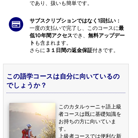
であり、扱いも簡単です。
サブスクリプションではなく1回払い：
一度の支払いで完了し、このコースに
最
低10年間アクセス
でき、
無料アップデー
ト
も含まれます。
さらに
３１日間の返金保証
付きです。
この語学コースは自分に向いているの
でしょうか？
このカタルゥーニャ語上級
者コースは既に基礎知識を
お持ちの方に向いていま
す。
上級者コースでは便利な新