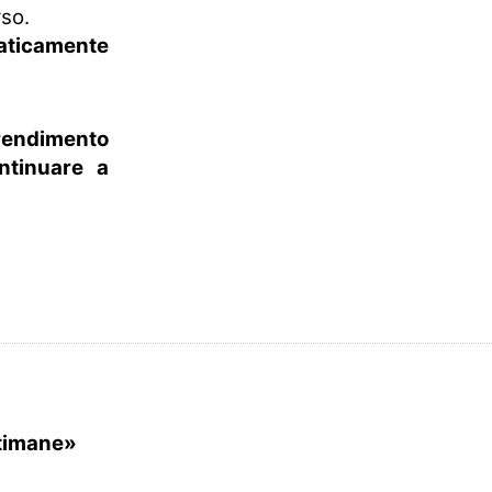
rso.
aticamente
rendimento
ntinuare a
ttimane»