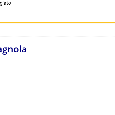
giato
agnola