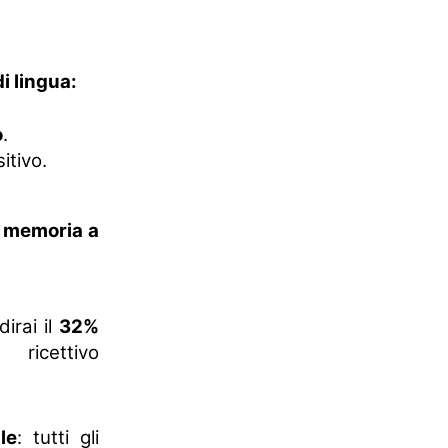
i lingua:
o
.
itivo.
a memoria a
dirai il
32%
ricettivo
le
: tutti gli