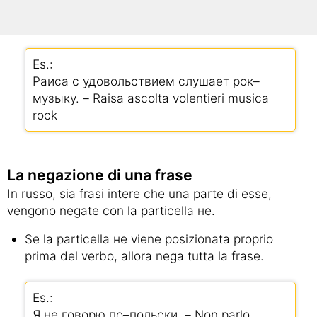
soggetto – particella interrogativa – predicato –
oggetto
Es.:
Раиса с удовольствием слушает рок–
музыку. – Raisa ascolta volentieri musica
rock
La negazione di una frase
In russo, sia frasi intere che una parte di esse,
vengono negate con la particella не.
Se la particella не viene posizionata proprio
prima del verbo, allora nega tutta la frase.
Es.:
Я не говорю по–польски. – Non parlo