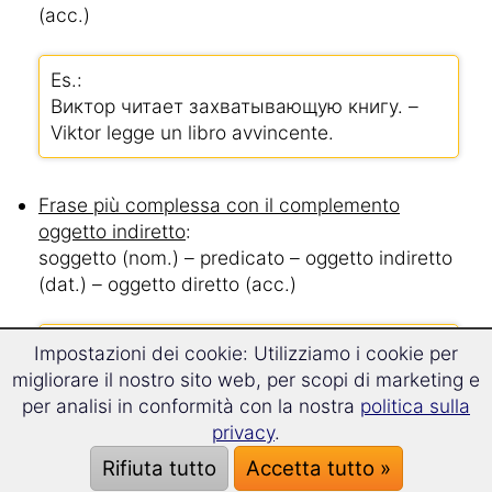
(acc.)
Es.:
Виктор читает захватывающую книгу. –
Viktor legge un libro avvincente.
Frase più complessa con il complemento
oggetto indiretto
:
soggetto (nom.) – predicato – oggetto indiretto
(dat.) – oggetto diretto (acc.)
Es.:
Impostazioni dei cookie: Utilizziamo i cookie per
Виктор покупает маме букет цветов –
migliorare il nostro sito web, per scopi di marketing e
Viktor compra alla madre un mazzo di fiori
per analisi in conformità con la nostra
politica sulla
privacy
.
Rifiuta tutto
Accetta tutto »
Frase più complessa con particella avverbiale
: