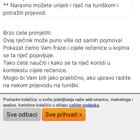
** Naravno možete unijeti i riječ na tuniškom i
potražiti prijevod.
Brzo ćete primjetiti:
Ovaj rječnik može puno više od samih pojmova!
Pokazat ćemo Vam fraze i cijele rečenice u kojima
se ta riječ pojavljuje.
Tako ćete naučiti i kako se ta riječ koristi u
kontekstu cijele rečenice.
Moglo bi Vam biti jako praktično, ako upravo radite
na nekom prijevodu na tuniški.
Postavke kolačića: u svrhu poboljšanja naše web-stranice, marketinga i
Naša tri savjeta:
analize, koristimo kolačiće u sklopu
zaštite podataka
.
Ovako ćete brzo i uspješno savladati
Sve odbaci
Sve prihvati »
nove izraze