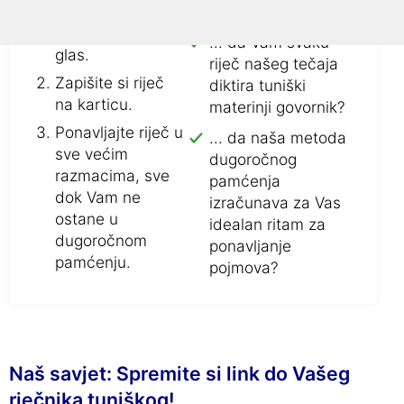
Ponovite novu
Jeste li znali...
riječ više puta na
... da Vam svaku
glas.
riječ našeg tečaja
Zapišite si riječ
diktira tuniški
na karticu.
materinji govornik?
Ponavljajte riječ u
... da naša metoda
sve većim
dugoročnog
razmacima, sve
pamćenja
dok Vam ne
izračunava za Vas
ostane u
idealan ritam za
dugoročnom
ponavljanje
pamćenju.
pojmova?
Naš savjet: Spremite si link do Vašeg
rječnika tuniškog!