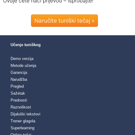
Ovdje ćete naći prijevod – isprobajte!
Naručite tuniški tečaj »
Učenje tuniškog
Demo verzija
Metode učenja
Garancija
Narudžba
Pregled
Sažetak
Prednosti
Raznolikost
Dijaloški tekstovi
Trener glagola
Superlearning
Online tečaj