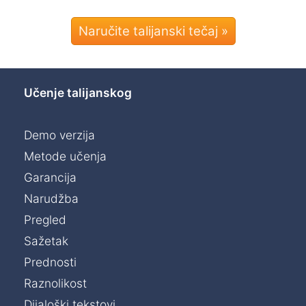
Naručite talijanski tečaj »
Učenje talijanskog
Demo verzija
Metode učenja
Garancija
Narudžba
Pregled
Sažetak
Prednosti
Raznolikost
Dijaloški tekstovi