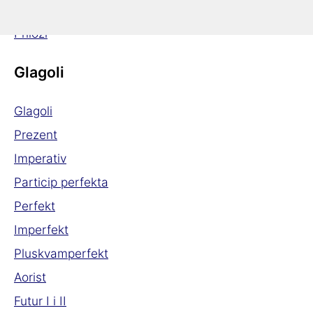
Komparacija pridjeva
Prilozi
Glagoli
Glagoli
Prezent
Imperativ
Particip perfekta
Perfekt
Imperfekt
Pluskvamperfekt
Aorist
Futur I i II