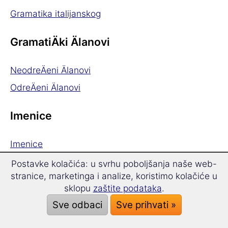
Gramatika italijanskog
GramatiÄki Älanovi
NeodreÄeni Älanovi
OdreÄeni Älanovi
Imenice
Imenice
MnoÅ¾ina
Postavke kolačića: u svrhu poboljšanja naše web-
stranice, marketinga i analize, koristimo kolačiće u
Pridjevi i prilozi
sklopu
zaštite podataka
.
Sve odbaci
Sve prihvati »
Pridjevi