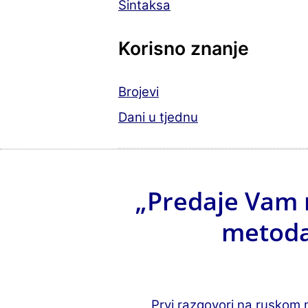
Sintaksa
Korisno znanje
Brojevi
Dani u tjednu
„Predaje Vam 
metoda
Prvi razgovori na ruskom 