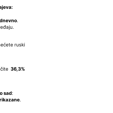
ajeva:
 dnevno
.
eđaju.
nećete ruski
učite
36,3%
go sad
:
rikazane
.