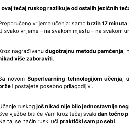
 ovaj tečaj ruskog razlikuje od ostalih jezičnih teč
Preporučeno vrijeme učenja: samo
brzih 17 minuta
U svako vrijeme – na svakom mjestu – na svakom ur
Kroz nagrađivanu
dugotrajnu metodu pamćenja
, 
nikad više zaboraviti
.
Sa novom
Superlearning tehnologijom učenja
, 
brže
i postajete posebno prilagodljivi.
Učenje ruskog
još nikad nije bilo jednostavnije ne
Sve vježbe biti će Vam kroz tečaj svaki
dan točno p
Na taj se način ruski uči
praktički sam po sebi
.