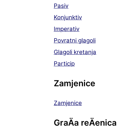
Pasiv
Konjunktiv
Imperativ
Povratni glagoli
Glagoli kretanja
Particip
Zamjenice
Zamjenice
GraÄa reÄenica