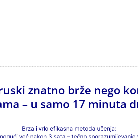
ruski znatno brže nego k
ma – u samo 17 minuta d
Brza i vrlo efikasna metoda učenja:
mogući već nakon 3 sata – tečno sporazumijevanje 