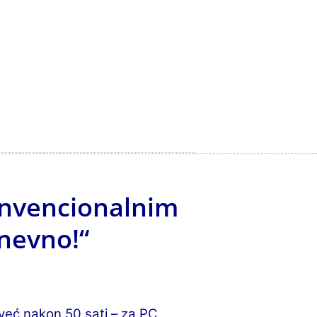
onvencionalnim
nevno!“
već nakon 50 sati – za PC,