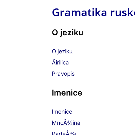
Gramatika rusko
O jeziku
O jeziku
Äirilica
Pravopis
Imenice
Imenice
MnoÅ¾ina
PadeÅ¾i