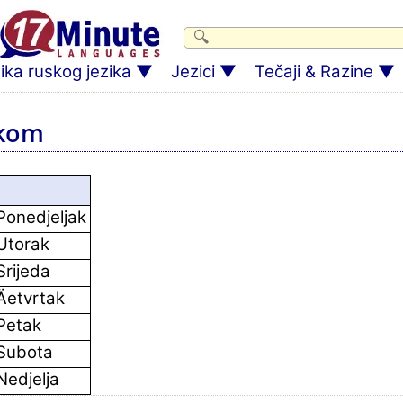
ka ruskog jezika
Jezici
Tečaji & Razine
skom
Ponedjeljak
Utorak
Srijeda
Äetvrtak
Petak
Subota
Nedjelja