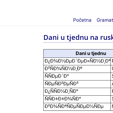
Početna
Gramati
Dani u tjednu na ru
Dani u tjednu
Ð¿Ð¾Ð½ÐµÐ´ÐµÐ»ÑÐ½Ð¸Ðº
Ð²ÑÐ¾ÑÐ½Ð¸Ðº
ÑÑÐµÐ´Ð°
ÑÐµÑÐ²ÐµÑÐ³
Ð¿ÑÑÐ½Ð¸ÑÐ°
ÑÑÐ±Ð±Ð¾ÑÐ°
Ð²Ð¾ÑÐºÑÐµÑÐµÐ½ÑÐµ