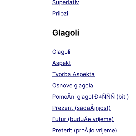
Superlativ
Prilozi
Glagoli
Glagoli
Aspekt
Tvorba Aspekta
Osnove glagola
PomoÄni glagol Ð±ÑÑÑ (biti)
Prezent (sadaÅ¡njost)
Futur (buduÄe vrijeme)
Preterit (proÅ¡lo vrijeme)