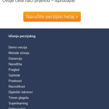
Ovdje ćete naći prijevod – isprobajte!
Naručite perzijski tečaj »
Učenje perzijskog
Demo verzija
Metode učenja
Garancija
Narudžba
Pregled
Sažetak
Prednosti
Raznolikost
Dijaloški tekstovi
Trener glagola
Superlearning
Online tečaj