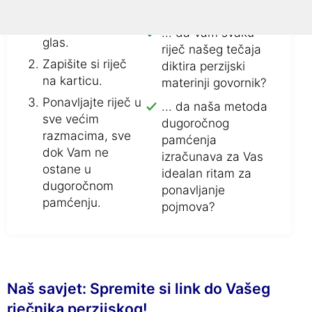
Ponovite novu
Jeste li znali...
riječ više puta na
... da Vam svaku
glas.
riječ našeg tečaja
Zapišite si riječ
diktira perzijski
na karticu.
materinji govornik?
Ponavljajte riječ u
... da naša metoda
sve većim
dugoročnog
razmacima, sve
pamćenja
dok Vam ne
izračunava za Vas
ostane u
idealan ritam za
dugoročnom
ponavljanje
pamćenju.
pojmova?
Naš savjet: Spremite si link do Vašeg
rječnika perzijskog!