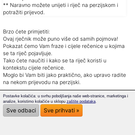
** Naravno možete unijeti i riječ na perzijskom i
potražiti prijevod.
Brzo ćete primjetiti:
Ovaj rječnik može puno više od samih pojmova!
Pokazat ćemo Vam fraze i cijele rečenice u kojima
se ta riječ pojavljuje.
Tako ćete naučiti i kako se ta riječ koristi u
kontekstu cijele rečenice.
Moglo bi Vam biti jako praktično, ako upravo radite
na nekom prijevodu na perzijski.
Postavke kolačića: u svrhu poboljšanja naše web-stranice, marketinga i
Naša tri savjeta:
analize, koristimo kolačiće u sklopu
zaštite podataka
.
Ovako ćete brzo i uspješno savladati
Sve odbaci
Sve prihvati »
nove izraze