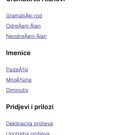
GramatiÄki rod
OdreÄeni Älan
NeodreÄeni Älan
Imenice
PadeÅ¾i
MnoÅ¾ina
Diminutiv
Pridjevi i prilozi
Deklinacija pridjeva
Upotreba pridjeva