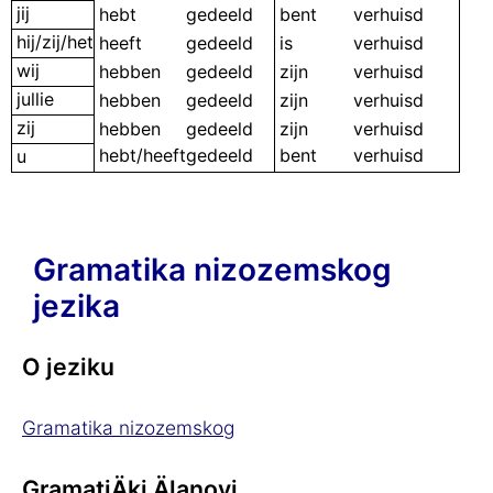
jij
hebt
gedeeld
bent
verhuisd
hij/zij/het
heeft
gedeeld
is
verhuisd
wij
hebben
gedeeld
zijn
verhuisd
jullie
hebben
gedeeld
zijn
verhuisd
zij
hebben
gedeeld
zijn
verhuisd
hebt/heeft
gedeeld
bent
verhuisd
u
Gramatika nizozemskog
jezika
O jeziku
Gramatika nizozemskog
GramatiÄki Älanovi