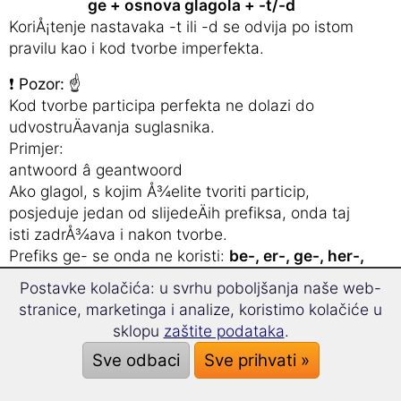
ge + osnova glagola + -t/-d
KoriÅ¡tenje nastavaka -t ili -d se odvija po istom
pravilu kao i kod tvorbe imperfekta.
❗
Pozor:
☝
Kod tvorbe participa perfekta ne dolazi do
udvostruÄavanja suglasnika.
Primjer:
antwoord â geantwoord
Ako glagol, s kojim Å¾elite tvoriti particip,
posjeduje jedan od slijedeÄih prefiksa, onda taj
isti zadrÅ¾ava i nakon tvorbe.
Prefiks ge- se onda ne koristi:
be-, er-, ge-, her-,
ont-
ili
-ver
.
Postavke kolačića: u svrhu poboljšanja naše web-
stranice, marketinga i analize, koristimo kolačiće u
sklopu
zaštite podataka
.
âHebbenâ ili âzijnâ kao pomoÄni glagol
Sve odbaci
Sve prihvati »
za tvorbu perfekta?
Kod prijelaznih glagola (glagola s neizravnim