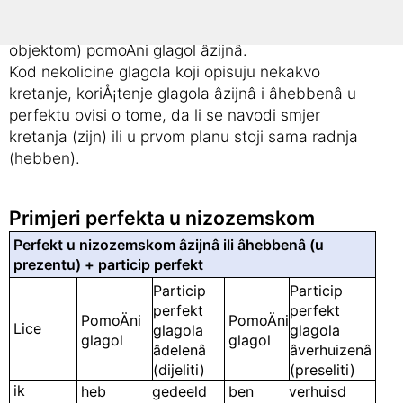
objektom) Vam je potreban pomoÄni glagol
âhebbenâ, a kod neprijelaznih (s izravnim
objektom) pomoÄni glagol âzijnâ.
Kod nekolicine glagola koji opisuju nekakvo
kretanje, koriÅ¡tenje glagola âzijnâ i âhebbenâ u
perfektu ovisi o tome, da li se navodi smjer
kretanja (zijn) ili u prvom planu stoji sama radnja
(hebben).
Primjeri perfekta u nizozemskom
Perfekt u nizozemskom âzijnâ ili âhebbenâ (u
prezentu) + particip perfekt
Particip
Particip
perfekt
perfekt
PomoÄni
PomoÄni
Lice
glagola
glagola
glagol
glagol
âdelenâ
âverhuizenâ
(dijeliti)
(preseliti)
ik
heb
gedeeld
ben
verhuisd