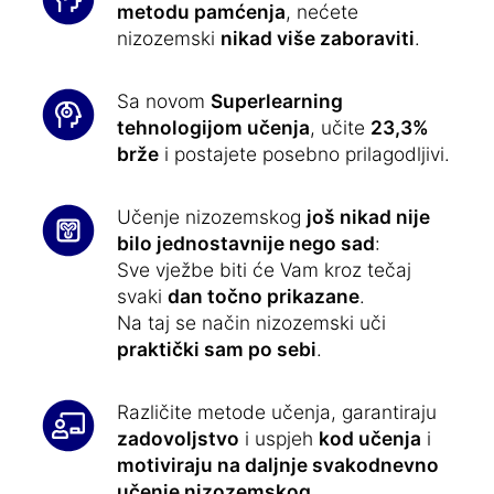
metodu pamćenja
, nećete
nizozemski
nikad više zaboraviti
.
Sa novom
Superlearning
tehnologijom učenja
, učite
23,3%
brže
i postajete posebno prilagodljivi.
Učenje nizozemskog
još nikad nije
bilo jednostavnije nego sad
:
Sve vježbe biti će Vam kroz tečaj
svaki
dan točno prikazane
.
Na taj se način nizozemski uči
praktički sam po sebi
.
Različite metode učenja, garantiraju
zadovoljstvo
i uspjeh
kod učenja
i
motiviraju na daljnje svakodnevno
učenje nizozemskog
.