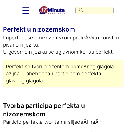
☰
Perfekt u nizozemskom
Imperfekt se u nizozemskom preteÅ¾ito koristi u
pisanom jeziku.
U govornom jeziku se uglavnom koristi perfekt.
Perfekt se tvori prezentom pomoÄnog glagola
âzijnâ ili âhebbenâ i participom perfekta
glavnog glagola.
Tvorba participa perfekta u
nizozemskom
Particip perfekta tvorite na slijedeÄi naÄin: