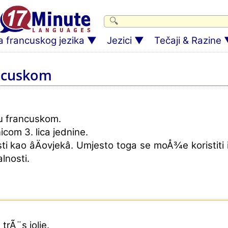
 francuskog jezika
Jezici
Tečaji & Razine
ancuskom
 u francuskom.
com 3. lica jednine.
ao âÄovjekâ. Umjesto toga se moÅ¾e koristiti i
lnosti.
 trÃ¨s jolie.