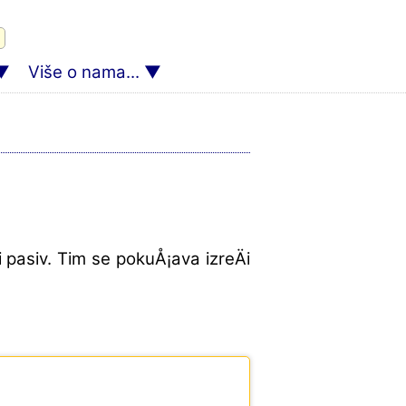
Više o nama...
 pasiv. Tim se pokuÅ¡ava izreÄi