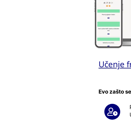
Učenje f
Evo zašto se