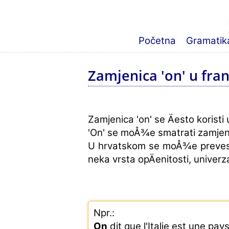
Početna
Gramatika
Zamjenica 'on' u fr
Zamjenica 'on' se Äesto koristi
'On' se moÅ¾e smatrati zamjeni
U hrvatskom se moÅ¾e prevesti k
neka vrsta opÄenitosti, univerza
Npr.:
On
dit que l'Italie est une pays