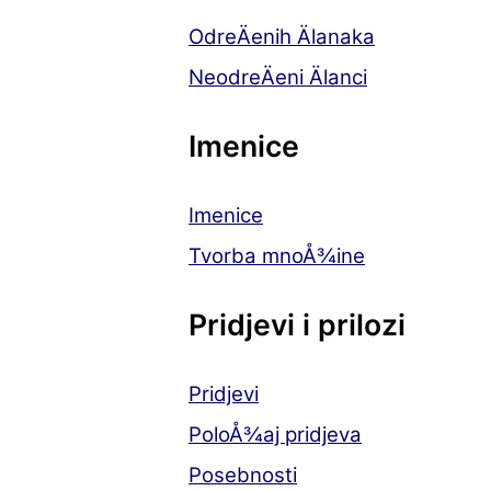
OdreÄenih Älanaka
NeodreÄeni Älanci
Imenice
Imenice
Tvorba mnoÅ¾ine
Pridjevi i prilozi
Pridjevi
PoloÅ¾aj pridjeva
Posebnosti