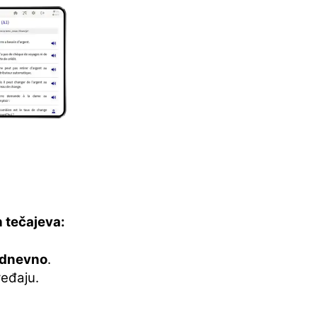
h tečajeva:
 dnevno
.
eđaju.