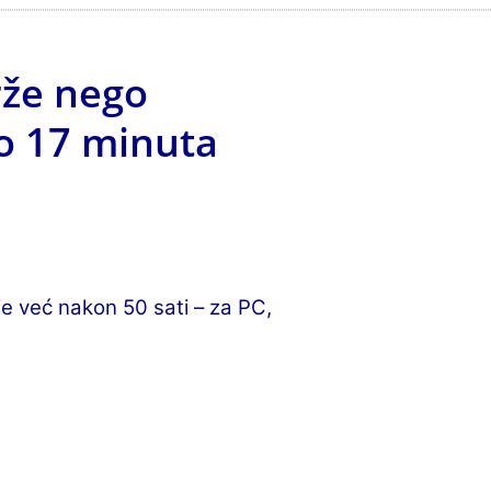
rže nego
o 17 minuta
e već nakon 50 sati – za PC,