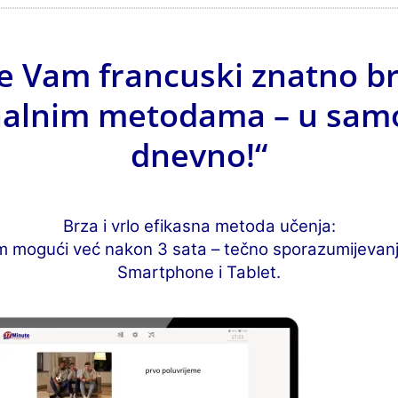
e Vam francuski znatno b
alnim metodama – u sam
dnevno!“
Brza i vrlo efikasna metoda učenja:
m mogući već nakon 3 sata – tečno sporazumijevanj
Smartphone i Tablet.