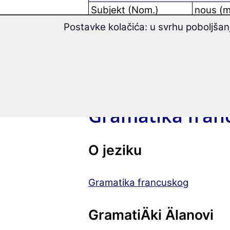
Subjekt (Nom.)
nous (m
Neizravni objekt (Dat.)
nous (
Postavke kolačića: u svrhu poboljšan
Izravni objekt (Aku.)
nous (n
Gramatika fran
O jeziku
Gramatika francuskog
GramatiÄki Älanovi