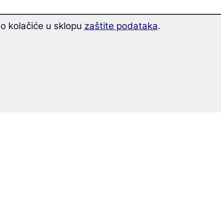
mo kolačiće u sklopu
zaštite podataka
.