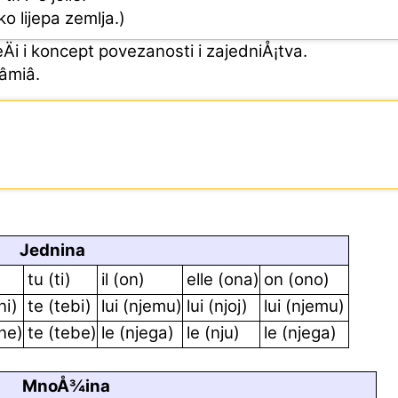
ko lijepa zemlja.)
i i koncept povezanosti i zajedniÅ¡tva.
miâ.
.
Jednina
tu (ti)
il (on)
elle (ona)
on (ono)
i)
te (tebi)
lui (njemu)
lui (njoj)
lui (njemu)
ne)
te (tebe)
le (njega)
le (nju)
le (njega)
MnoÅ¾ina