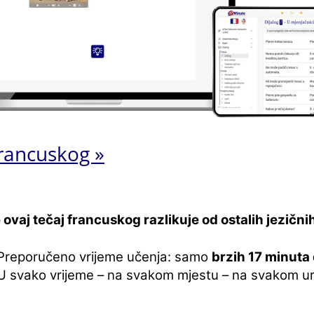
rancuskog »
 ovaj tečaj francuskog razlikuje od ostalih jezični
Preporučeno vrijeme učenja: samo
brzih 17 minuta
U svako vrijeme – na svakom mjestu – na svakom ur