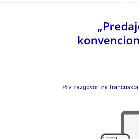
„Predaj
konvencion
Prvi razgovori na francusko