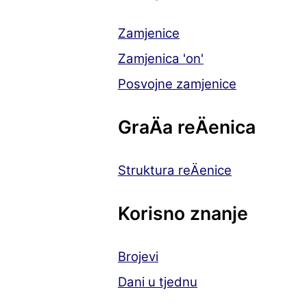
Zamjenice
Zamjenica 'on'
Posvojne zamjenice
GraÄa reÄenica
Struktura reÄenice
Korisno znanje
Brojevi
Dani u tjednu