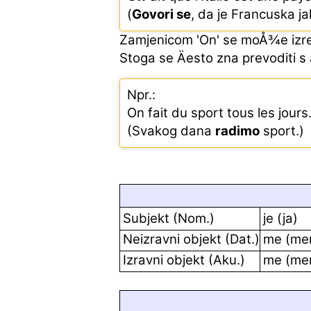
(
Govori se
, da je Francuska ja
Zamjenicom 'On' se moÅ¾e izreÄ
Stoga se Äesto zna prevoditi s â
Npr.:
On fait du sport tous les jours
(Svakog dana
radimo
sport.)
Subjekt (Nom.)
je (ja)
Neizravni objekt (Dat.)
me (men
Izravni objekt (Aku.)
me (me