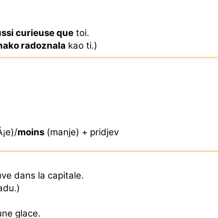
ssi curieuse que
toi.
nako radoznala
kao ti.)
Å¡e)/
moins
(manje) + pridjev
ve dans la capitale.
adu.)
ne glace.