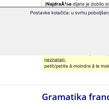
(
NajdraÅ¾e
dijete je dobilo s
Postavke kolačića: u svrhu poboljšan
Iznimke kod komparacije
dobar:
bon/bonne â meilleur/meilleure 
loÅ¡:
mauvais/mauvaise â pire â le p
neznatan:
petit/petite â moindre â le m
Gramatika fran