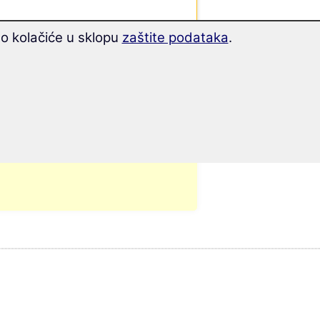
mo kolačiće u sklopu
zaštite podataka
.