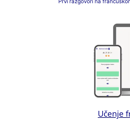
Prvi razgovori na francusko
Učenje f