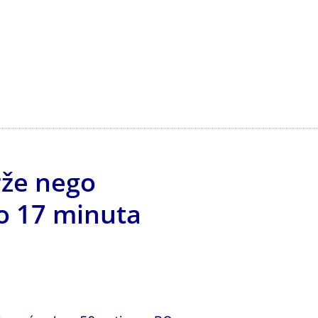
rže nego
o 17 minuta