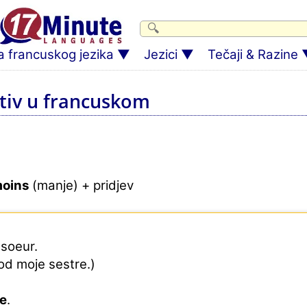
 francuskog jezika
Jezici
Tečaji & Razine
tiv u francuskom
oins
(manje) + pridjev
soeur.
od moje sestre.)
e
.