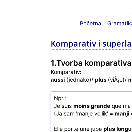
Početna
Gramatika
Komparativ i superla
1.Tvorba komparativa
Komparativ:
aussi
(jednako)/
plus
(viÅ¡e)/
m
Npr.:
Je suis
moins grande
que ma 
(Ja sam 'manje vellik' =
manji
Elle porte une jupe
plus
longu