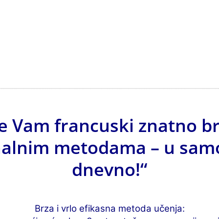
e Vam francuski znatno b
alnim metodama – u sam
dnevno!“
Brza i vrlo efikasna metoda učenja: