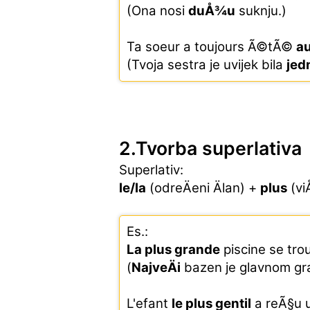
(Ona nosi
duÅ¾u
suknju.)
Ta soeur a toujours Ã©tÃ©
au
(Tvoja sestra je uvijek bila
jed
2.Tvorba superlativa
Superlativ:
le/la
(odreÄeni Älan) +
plus
(vi
Es.:
La plus grande
piscine se trou
(
NajveÄi
bazen je glavnom gr
L'efant
le plus gentil
a reÃ§u u