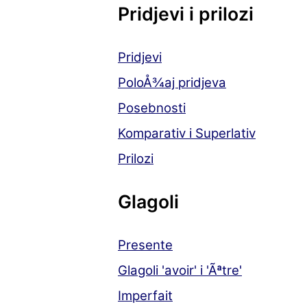
Pridjevi i prilozi
Pridjevi
PoloÅ¾aj pridjeva
Posebnosti
Komparativ i Superlativ
Prilozi
Glagoli
Presente
Glagoli 'avoir' i 'Ãªtre'
Imperfait