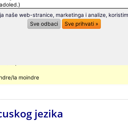
ladoled.)
ja naše web-stranice, marketinga i analize, koristi
Sve odbaci
Sve prihvati »
â le meilleur/la meilleure
ire/la pire
oindre/la moindre
cuskog jezika