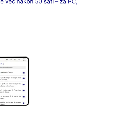
e već nakon 50 sati – za PC,