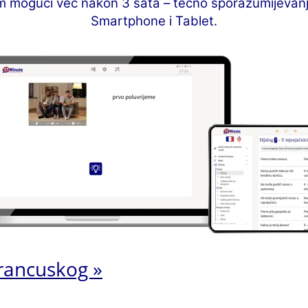
m mogući već nakon 3 sata – tečno sporazumijevanj
Smartphone i Tablet.
rancuskog »