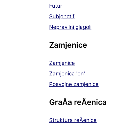
Futur
Subjonctif
Nepravilni glagoli
Zamjenice
Zamjenice
Zamjenica 'on'
Posvojne zamjenice
GraÄa reÄenica
Struktura reÄenice