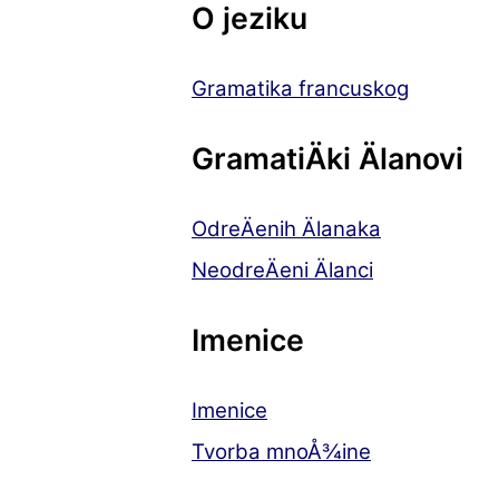
O jeziku
Gramatika francuskog
GramatiÄki Älanovi
OdreÄenih Älanaka
NeodreÄeni Älanci
Imenice
Imenice
Tvorba mnoÅ¾ine