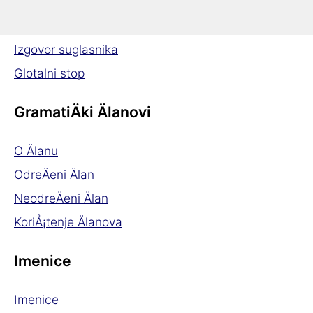
Gramatika u pregledu
Izgovor jezika
Izgovor suglasnika
Glotalni stop
GramatiÄki Älanovi
O Älanu
OdreÄeni Älan
NeodreÄeni Älan
KoriÅ¡tenje Älanova
Imenice
Imenice