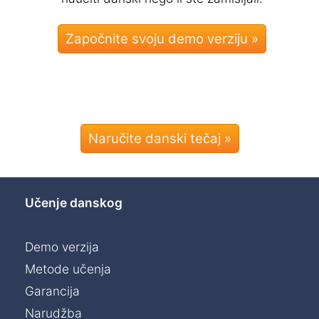
Naručite danski tečaj »
Učenje danskog
Demo verzija
Metode učenja
Garancija
Narudžba