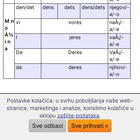
den/det
dens
dets
dens/dets
njegov/-
a/-o
M
n
vi
vores
naÅ¡/-
o
a/-e
Å¾
I
jeres
vaÅ¡/-
i
n
a/-e
a
De
Deres
VaÅ¡/-
a/-e
de
deres
njihov/-
a/-o
Postavke kolačića: u svrhu poboljšanja naše web-
Gramatika danskog jezika
stranice, marketinga i analize, koristimo kolačiće u
sklopu
zaštite podataka
.
O jeziku
Sve odbaci
Sve prihvati »