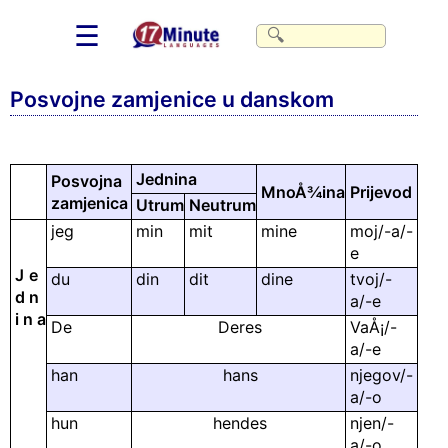
☰
Posvojne zamjenice u danskom
Jednina
Posvojna
MnoÅ¾ina
Prijevod
zamjenica
Utrum
Neutrum
jeg
min
mit
mine
moj/-a/-
e
J
e
du
din
dit
dine
tvoj/-
d
n
a/-e
i
n
a
De
Deres
VaÅ¡/-
a/-e
han
hans
njegov/-
a/-o
hun
hendes
njen/-
a/-o