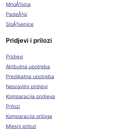
MnoÅ¾ina
PadeÅ¾i
SloÅ¾enice
Pridjevi i prilozi
Pridjevi
Atributna upotreba
Predikatna upotreba
Nepravilni pridjevi
Komparacija pridjeva
Prilozi
Komparacija priloga
Mjesni prilozi