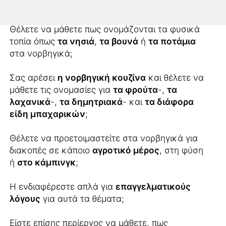
λεξιλόγιο;
Θέλετε να μάθετε πως ονομάζονται τα φυσικά
τοπία όπως
τα νησιά
,
τα βουνά
ή
τα ποτάμια
στα νορβηγικά;
Σας αρέσει
η νορβηγική κουζίνα
και θέλετε να
μάθετε τις ονομασίες για
τα φρούτα
-,
τα
λαχανικά
-,
τα δημητριακά
- και
τα διάφορα
είδη μπαχαρικών
;
Θέλετε να προετοιμαστείτε στα νορβηγικά για
διακοπές σε κάποιο
αγροτικό μέρος
, στη φύση
ή
στο κάμπινγκ
;
Η ενδιαφέρεστε απλά για
επαγγελματικούς
λόγους
για αυτά τα θέματα;
Είστε επίσης περίεργος να μάθετε, πως