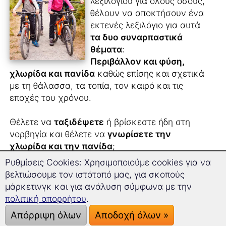
λεξιλογίου για όλους όσους,
θέλουν να αποκτήσουν ένα
εκτενές λεξιλόγιο για αυτά
τα δυο συναρπαστικά
θέματα
:
Περιβάλλον και φύση,
χλωρίδα και πανίδα
καθώς επίσης και σχετικά
με τη θάλασσα, τα τοπία, τον καιρό και τις
εποχές του χρόνου.
Θέλετε να
ταξιδέψετε
ή βρίσκεστε ήδη στη
νορβηγία και θέλετε να
γνωρίσετε την
χλωρίδα και την πανίδα
;
Θέλετε επίσης να μάθετε, πως ονομάζονται τα
Ρυθμίσεις Cookies: Χρησιμοποιούμε cookies για να
ζώα και τα φυτά
στα νορβηγικά;
βελτιώσουμε τον ιστότοπό μας, για σκοπούς
μάρκετινγκ και για ανάλυση σύμφωνα με την
Θέλετε να μπορείτε να βλέπετε
ταινίες
πολιτική απορρήτου
.
σχετικές με την φύση χωρίς υπότιτλους
και
Απόρριψη όλων
Αποδοχή όλων »
χρειάζεστε για αυτό το λόγο περισσότερο