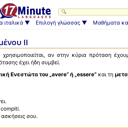
α ιταλικά
Επιλογή γλώσσας
Μαθήματα και
ένου ΙΙ
 χρησιμοποιείται, αν στην κύρια πρόταση έχου
τασης έχει ήδη συμβεί.
ική Ενεστώτα του „avere“ ή „essere“
και τη
μετο
ει.
 compiti.
ς ασκήσεις σου.