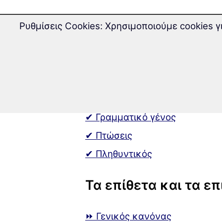
✍ Το άρθρο
Ρυθμίσεις Cookies: Χρησιμοποιούμε cookies 
✍ Οριστικό άρθρο
✍ Αόριστο άρθρο
Τα ουσιαστικά
✔ Γραμματικό γένος
✔ Πτώσεις
✔ Πληθυντικός
Τα επίθετα και τα ε
⏩ Γενικός κανόνας