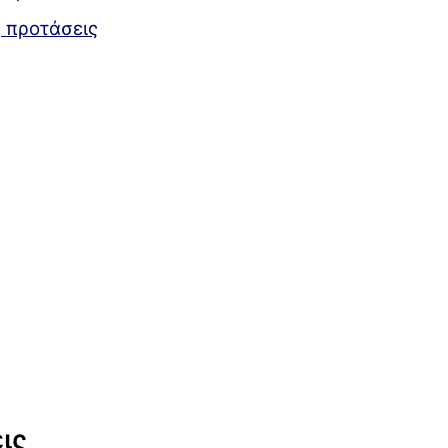
 προτάσεις
ις