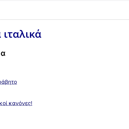
 ιταλικά
σα
φάβητο
κοί κανόνες!