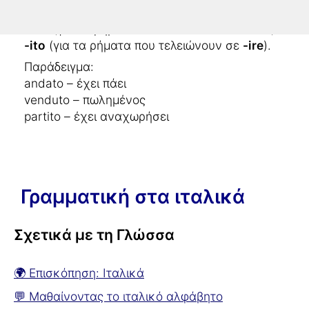
-ato
(για τα ρήματα που τελειώνουν σε
-are
),
-uto
(για τα ρήματα που τελειώνουν σε
-ere
)
-ito
(για τα ρήματα που τελειώνουν σε
-ire
).
Παράδειγμα:
andato – έχει πάει
venduto – πωλημένος
partito – έχει αναχωρήσει
Γραμματική στα ιταλικά
Σχετικά με τη Γλώσσα
🌍 Επισκόπηση: Ιταλικά
💬 Μαθαίνοντας το ιταλικό αλφάβητο