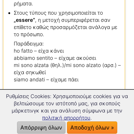
ρήματα.
Στους τύπους που χρησιμοποιείται το
„essere“
, η μετοχή συμπεριφέρεται σαν
επίθετο καθώς προσαρμόζεται ανάλογα με
το πρόσωπο.
Παράδειγμα:
ho fatto – είχα κάνει
abbiamo sentito – είχαμε ακούσει
mi sono alzata (θηλ.)/mi sono alzato (αρσ.) –
είχα σηκωθεί
siamo andati – είχαμε πάει
Ρυθμίσεις Cookies: Χρησιμοποιούμε cookies για να
βελτιώσουμε τον ιστότοπό μας, για σκοπούς
Μετοχή παρακειμένου
μάρκετινγκ και για ανάλυση σύμφωνα με την
Στα ομαλά ρήματα η μετοχή παρακειμένου
πολιτική απορρήτου
.
σχηματίζεται, αν στο θέμα του ρήματος
Απόρριψη όλων
Αποδοχή όλων »
προσθέσουμε την κατάληξη: