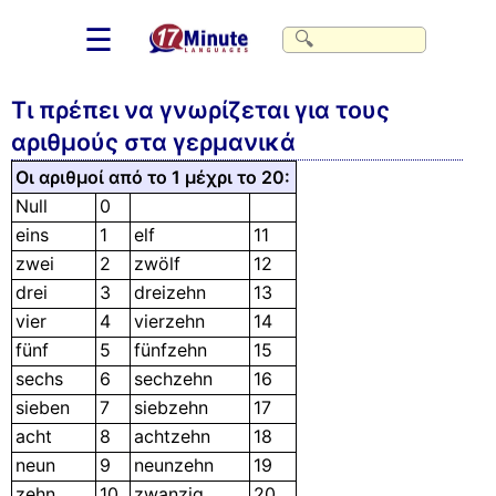
☰
Τι πρέπει να γνωρίζεται για τους
αριθμούς στα γερμανικά
Οι αριθμοί από το 1 μέχρι το 20:
Null
0
eins
1
elf
11
zwei
2
zwölf
12
drei
3
dreizehn
13
vier
4
vierzehn
14
fünf
5
fünfzehn
15
sechs
6
sechzehn
16
sieben
7
siebzehn
17
acht
8
achtzehn
18
neun
9
neunzehn
19
zehn
10
zwanzig
20