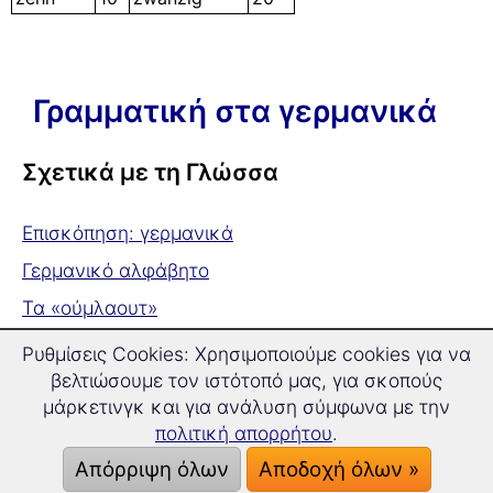
Γραμματική στα γερμανικά
Σχετικά με τη Γλώσσα
Επισκόπηση: γερμανικά
Γερμανικό αλφάβητο
Τα «ούμλαουτ»
Οι δίφθογγοι
Ρυθμίσεις Cookies: Χρησιμοποιούμε cookies για να
βελτιώσουμε τον ιστότοπό μας, για σκοπούς
Το άρθρο
μάρκετινγκ και για ανάλυση σύμφωνα με την
πολιτική απορρήτου
.
Το άρθρο
Απόρριψη όλων
Αποδοχή όλων »