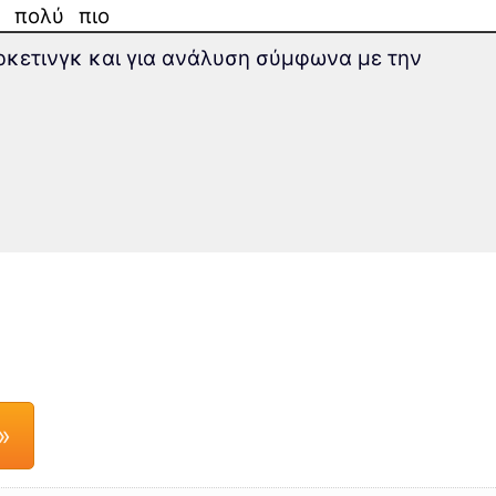
ο πολύ πιο
άρκετινγκ και για ανάλυση σύμφωνα με την
ους για να
νικά
:
ες μέθοδοι
κροχρόνια
»