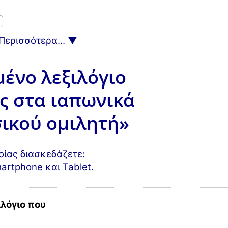
Περισσότερα...
μένο λεξιλόγιο
ις στα ιαπωνικά
σικού ομιλητή»
ίας διασκεδάζετε:
artphone και Tablet.
ιλόγιο που