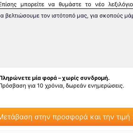
Επίσης μπορείτε να θυμάστε το νέο λεξιλόγι
γρήγορα.
 να βελτιώσουμε τον ιστότοπό μας, για σκοπούς μ
Σε αυτό το μάθημα βρίσκετε
τις καλύτερες μεθόδ
επεκτείνετε γρήγορα το λεξιλόγιο σας στα ιαπω
Πολυάριθμες
διαδραστικές ασκήσεις και ποικίλ
εκμάθησης
αποθηκεύουν το λεξιλόγιο στη μα
μνήμη σας.
Πληρώνετε μία φορά – χωρίς συνδρομή.
Πρόσβαση για 10 χρόνια, δωρεάν ενημερώσεις.
Μετάβαση στην προσφορά και την τιμή 