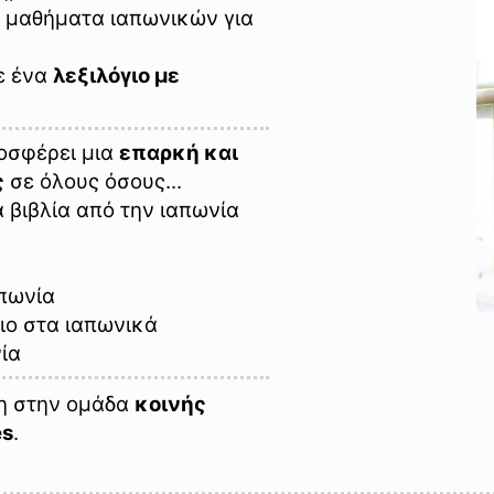
 μαθήματα ιαπωνικών για
ε ένα
λεξιλόγιο με
ροσφέρει μια
επαρκή και
ς
σε όλους όσους...
 βιβλία από την ιαπωνία
απωνία
γιο στα ιαπωνικά
νία
ση στην ομάδα
κοινής
es
.