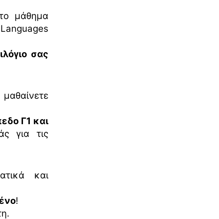
 το μάθημα
 Languages
ιλόγιο σας
μαθαίνετε
εδο Γ1 και
ς για τις
ατικά και
μένο
!
η.