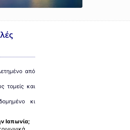
λλές
ελετημένο από
υς τομείς και
δομημένο κι
ην Ιαπωνία;
κοινωνικά