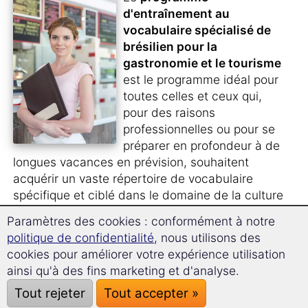
d'entraînement au
vocabulaire spécialisé de
brésilien pour la
gastronomie et le tourisme
est le programme idéal pour
toutes celles et ceux qui,
pour des raisons
professionnelles ou pour se
préparer en profondeur à de
longues vacances en prévision, souhaitent
acquérir un vaste répertoire de vocabulaire
spécifique et ciblé dans le domaine de la culture
alimentaire et du tourisme.
Paramètres des cookies : conformément à notre
politique de confidentialité
, nous utilisons des
Vous travaillez dans la branche du
tourisme
ou
cookies pour améliorer votre expérience utilisation
bien pour un
tour-opérateur
et avez besoin
ainsi qu'à des fins marketing et d'analyse.
pour votre travail quotidien de maîtriser un
Tout rejeter
Tout accepter »
vocabulaire adapté en brésilien ?