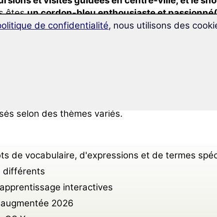
rsions et visites guidées en centre-ville, et le sh
s êtes
un cordon-bleu enthousiaste et passionné
ialisées de cuisine en italien ?
politique de confidentialité
, nous utilisons des cooki
 ce cas, ce programme d'entraînement au vocabulai
 vous.
 ce vocabulaire spécialisé pour la gastronomie et 
r un apprentissage réussi, vous apprenez
plus de 
sés selon des thèmes variés.
s de vocabulaire, d'expressions et de termes spéc
 différents
apprentissage interactives
et augmentée 2026