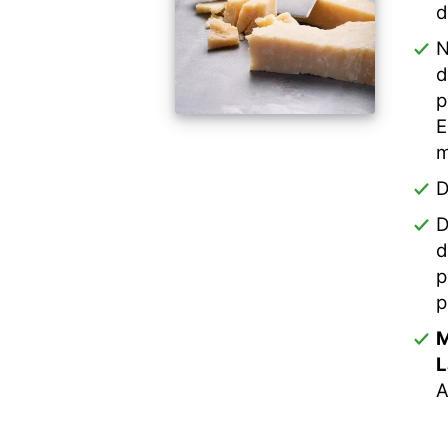
d
N
d
p
E
m
D
D
d
p
p
M
L
A