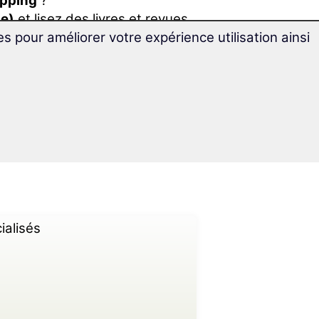
opping
?
(e)
et lisez des livres et revues
es pour améliorer votre expérience utilisation ainsi
re spécialisé est tout indiqué
le tourisme, idéalement conçu
1 400 mots de vocabulaire
ialisés