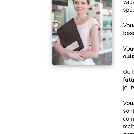
vaca
spéc
Vous
beso
Vous
cui
Ou 
futu
jour
Vou
son
comm
maît