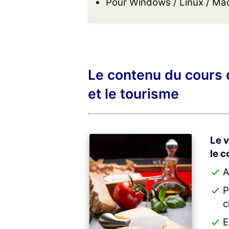
Pour Windows / Linux / Ma
Le contenu du cours d
et le tourisme
Le v
le c
A
P
c
E