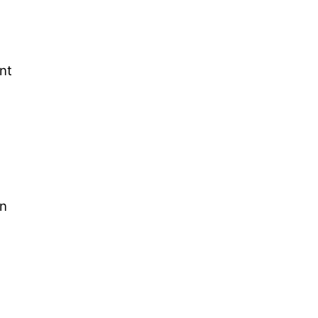
nt
un
s