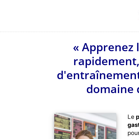
« Apprenez l
rapidement,
d'entraînement
domaine d
Le
p
gas
pour