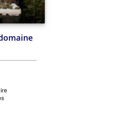
u domaine
ire
es