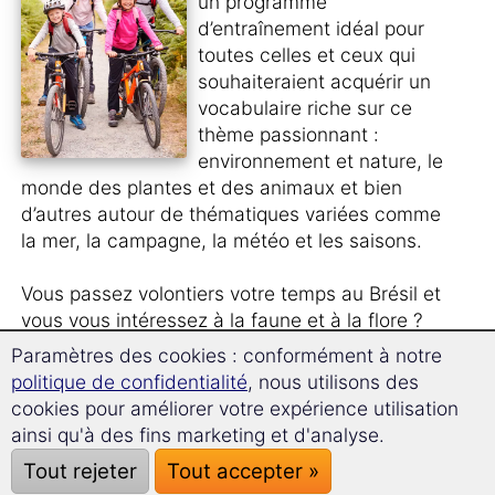
un programme
d’entraînement idéal pour
toutes celles et ceux qui
souhaiteraient acquérir un
vocabulaire riche sur ce
thème passionnant :
environnement et nature, le
monde des plantes et des animaux et bien
d’autres autour de thématiques variées comme
la mer, la campagne, la météo et les saisons.
Vous passez volontiers votre temps au Brésil et
vous vous intéressez à la faune et à la flore ?
Cependant, vous souhaiteriez également
Paramètres des cookies : conformément à notre
découvrir
les dénominations des animaux et
politique de confidentialité
, nous utilisons des
des plantes
en brésilien ?
cookies pour améliorer votre expérience utilisation
ainsi qu'à des fins marketing et d'analyse.
Vous regardez volontiers des documentaires sur
Tout rejeter
Tout accepter »
la nature en version originale et avez en