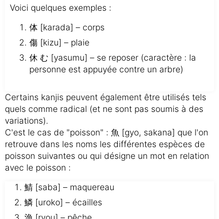
Voici quelques exemples :
体 [karada] – corps
傷 [kizu] – plaie
休 む [yasumu] – se reposer (caractère : la
personne est appuyée contre un arbre)
Certains kanjis peuvent également être utilisés tels
quels comme radical (et ne sont pas soumis à des
variations).
C'est le cas de "poisson" : 魚 [gyo, sakana] que l'on
retrouve dans les noms les différentes espèces de
poisson suivantes ou qui désigne un mot en relation
avec le poisson :
鯖 [saba] – maquereau
鱗 [uroko] – écailles
漁 [ryou] – pêche