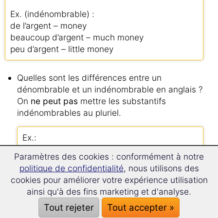
Ex. (indénombrable) :
de l’argent – money
beaucoup d’argent – much money
peu d’argent – little money
Quelles sont les différences entre un
dénombrable et un indénombrable en anglais ?
On
ne peut pas
mettre les substantifs
indénombrables au pluriel.
Ex.:
liberté– freedom
Paramètres des cookies : conformément à notre
beaucoup de libertés – much freedom
politique de confidentialité
, nous utilisons des
cookies pour améliorer votre expérience utilisation
On
ne peut pas
utiliser les substantifs
ainsi qu'à des fins marketing et d'analyse.
indénombrables avec un article indéfini.
Tout rejeter
Tout accepter »
Ex.: