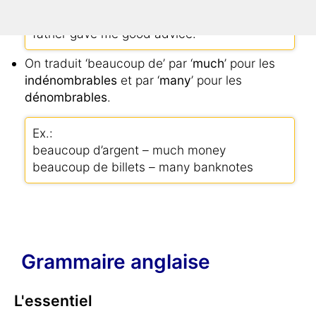
Mon père m’a donné
un
bon conseil. – My
father gave me good advice.
On traduit ‘beaucoup de’ par ‘
much
’ pour les
indénombrables
et par ‘
many
’ pour les
dénombrables
.
Ex.:
beaucoup d’argent – much money
beaucoup de billets – many banknotes
Grammaire anglaise
L'essentiel