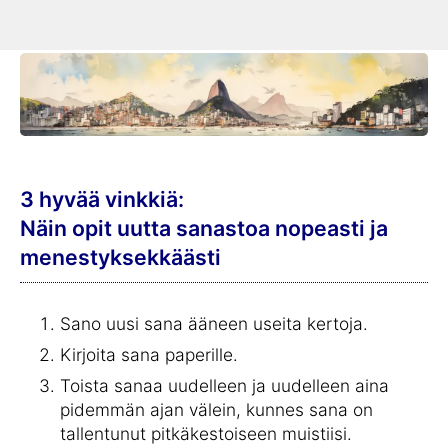
käännöstä brasilian portugalin kielelle.
3 hyvää vinkkiä:
Näin opit uutta sanastoa nopeasti ja
menestyksekkäästi
Sano uusi sana ääneen useita kertoja.
Kirjoita sana paperille.
Toista sanaa uudelleen ja uudelleen aina
pidemmän ajan välein, kunnes sana on
tallentunut pitkäkestoiseen muistiisi.