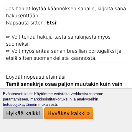
Jos haluat löytää käännöksen sanalle, kirjoita sana
hakukenttään.
Napsauta sitten:
Etsi
!
✏ Voit tehdä hakuja tästä sanakirjasta myös
suomeksi.
✏ Voit myös antaa sanan brasilian portugaliksi ja
etsiä sitten suomenkielistä käännöstä.
Löydät nopeasti etsimäsi:
Tämä sanakirja osaa paljon muutakin kuin vain
etsiä sanoja!
Evästeasetukset: Käytämme evästeitä verkkosivustomme
Annamme sinulle myös sanontoja ja ilmauksia tai
parantamiseen, markkinointitarkoituksiin ja analyyseihin
kokonaisia lauseita, joissa etsimäsi sana esiintyy.
tietosuojakäytännön
mukaisesti.
Näin opit myös, miten sanaa käytetään koko
Hylkää kaikki
Hyväksy kaikki »
lauseen yhteydessä.
Tämä auttaa sinua, jos olet parhaillaan tekemässä