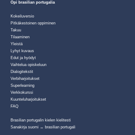
Opi brasilian portugalia
Kokeiluversio
Pitkäkestoinen oppiminen
Takuu
Tilaaminen
Yleistä
Lyhyt kuvaus
Edut ja hyödyt
Vaihtelua opiskeluun
Dialogitekstit
Verbiharjoitukset
Superlearning
Verkkokurssi
Kuunteluharjoitukset
FAQ
Brasilian portugalin kielen kielitesti
Sanakirja suomi ↔ brasilian portugali