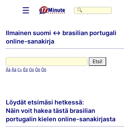
☰
Ilmainen suomi ↔ brasilian portugali
online-sanakirja
Â
â
Ã
ã
Ç
ç
Ê
ê
Ó
ó
Ô
ô
Õ
õ
Löydät etsimäsi hetkessä:
Näin voit hakea tästä brasilian
portugalin kielen online-sanakirjasta