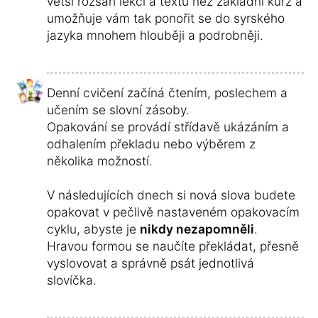
větší rozsah lekcí a textů než základní kurz a
umožňuje vám tak ponořit se do syrského
jazyka mnohem hlouběji a podrobněji.
Denní cvičení začíná čtením, poslechem a
učením se slovní zásoby.
Opakování se provádí střídavě ukázáním a
odhalením překladu nebo výběrem z
několika možností.
V následujících dnech si nová slova budete
opakovat v pečlivě nastaveném opakovacím
cyklu, abyste je
nikdy nezapomněli
.
Hravou formou se naučíte překládat, přesně
vyslovovat a správně psát jednotlivá
slovíčka.