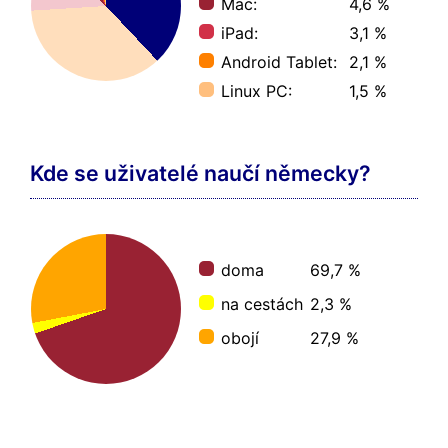
Mac:
4,6 %
iPad:
3,1 %
Android Tablet:
2,1 %
Linux PC:
1,5 %
Kde se uživatelé naučí německy?
doma
69,7 %
na cestách
2,3 %
obojí
27,9 %