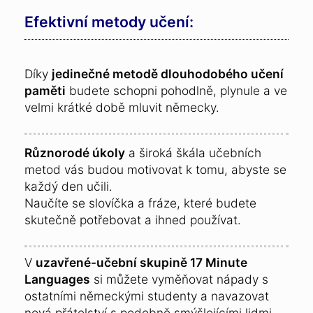
Efektivní metody učení:
Díky
jedinečné metodě dlouhodobého učení
paměti
budete schopni pohodlně, plynule a ve
velmi krátké době mluvit německy.
Různorodé úkoly
a široká škála učebních
metod vás budou motivovat k tomu, abyste se
každý den učili.
Naučíte se slovíčka a fráze, které budete
skutečně potřebovat a ihned používat.
V
uzavřené-učební skupině 17 Minute
Languages
si můžete vyměňovat nápady s
ostatními německými studenty a navazovat
nová přátelství s podobně smýšlejícími lidmi.