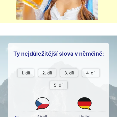
Ty nejdůležitější slova v němčině:
Ahoj!
Hallo!