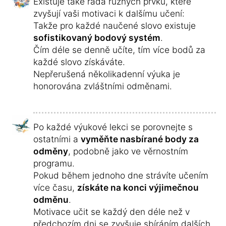
Existuje také řada různých prvků, které
zvyšují vaši motivaci k dalšímu učení:
Takže pro každé naučené slovo existuje
sofistikovaný bodový systém
.
Čím déle se denně učíte, tím více bodů za
každé slovo získáváte.
Nepřerušená několikadenní výuka je
honorována zvláštními odměnami.
Po každé výukové lekci se porovnejte s
ostatními a
vyměňte nasbírané body za
odměny
, podobně jako ve věrnostním
programu.
Pokud během jednoho dne strávíte učením
více času,
získáte na konci výjimečnou
odměnu
.
Motivace učit se každý den déle než v
předchozím dni se zvyšuje sbíráním dalších