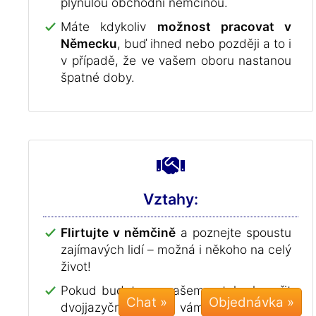
plynulou obchodní němčinou.
Máte kdykoliv
možnost pracovat v
Německu
, buď ihned nebo později a to i
v případě, že ve vašem oboru nastanou
špatné doby.
Vztahy:
Flirtujte v němčině
a poznejte spoustu
zajímavých lidí – možná i někoho na celý
život!
Pokud budete ve vašem vztahu hovořit
Chat »
dvojjazyčně, bude vám
chybět vaše