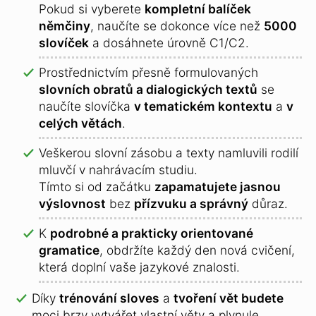
Pokud si vyberete
kompletní balíček
němčiny
, naučíte se dokonce více než
5000
slovíček
a dosáhnete úrovně C1/C2.
Prostřednictvím přesně formulovaných
slovních obratů a dialogických textů
se
naučíte slovíčka
v tematickém kontextu
a
v
celých větách
.
Veškerou slovní zásobu a texty namluvili rodilí
mluvčí v nahrávacím studiu.
Tímto si od začátku
zapamatujete jasnou
výslovnost
bez
přízvuku a správný
důraz.
K
podrobné a prakticky orientované
gramatice
, obdržíte každý den nová cvičení,
která doplní vaše jazykové znalosti.
Díky
trénování sloves
a
tvoření vět budete
moci brzy vytvářet vlastní věty a plynule