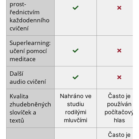
prost­
řednictvím
každodenního
cvičení
Super­learning:
učení pomocí
meditace
Další
audio cvičení
Kvalita
Nahráno
ve
Často je
zhudebněných
studiu
používán
slovíček
a
rodilými
počítačový
textů
mluvčími
hlas
Často je