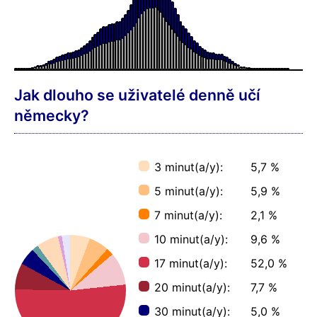
Jak dlouho se uživatelé denně učí
německy?
3 minut(a/y):
5,7 %
5 minut(a/y):
5,9 %
7 minut(a/y):
2,1 %
10 minut(a/y):
9,6 %
17 minut(a/y):
52,0 %
20 minut(a/y):
7,7 %
30 minut(a/y):
5,0 %