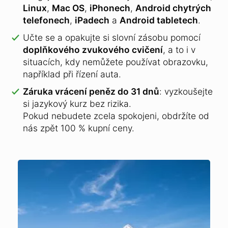
Linux
,
Mac OS
,
iPhonech
,
Android chytrých
telefonech
,
iPadech
a
Android tabletech
.
Učte se a opakujte si slovní zásobu pomocí
doplňkového zvukového cvičení
, a to i v
situacích, kdy nemůžete používat obrazovku,
například při řízení auta.
Záruka vrácení peněz do 31 dnů
: vyzkoušejte
si jazykový kurz bez rizika.
Pokud nebudete zcela spokojeni, obdržíte od
nás zpět 100 % kupní ceny.