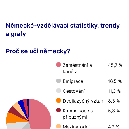
Německé-vzdělávací statistiky, trendy
a grafy
Proč se učí německy?
Zaměstnání a
45,7 %
kariéra
Emigrace
16,5 %
Cestování
11,3 %
Dvojjazyčný vztah
8,3 %
Komunikace s
5,3 %
příbuznými
Mezinárodní
4,7 %