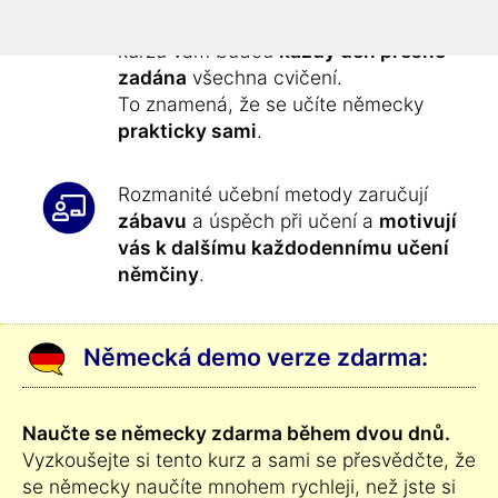
jednodušší tak jako nyní
: v průběhu
kurzu vám budou
každý den přesně
zadána
všechna cvičení.
To znamená, že se učíte německy
prakticky sami
.
Rozmanité učební metody zaručují
zábavu
a úspěch při učení a
motivují
vás k dalšímu každodennímu učení
němčiny
.
Německá demo verze zdarma:
Naučte se německy zdarma během dvou dnů.
Vyzkoušejte si tento kurz a sami se přesvědčte, že
se německy naučíte mnohem rychleji, než jste si