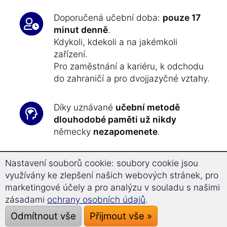
Doporučená učební doba:
pouze 17
minut denně
.
Kdykoli, kdekoli a na jakémkoli
zařízení.
Pro zaměstnání a kariéru, k odchodu
do zahraničí a pro dvojjazyčné vztahy.
Díky uznávané
učební metodě
dlouhodobé paměti už nikdy
německy
nezapomenete
.
Dosáhněte při učení
o 31,8 %
Nastavení souborů cookie: soubory cookie jsou
rychlejšího úspěchu
a zvyšte svou
využívány ke zlepšení našich webových stránek, pro
schopnost soustředění pomocí
marketingové účely a pro analýzu v souladu s našimi
technologii Superlearning
.
zásadami
ochrany osobních údajů
.
Odmítnout vše
Přijmout vše »
Učit se německy nebylo
nikdy