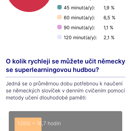
45 minut(a/y):
1,9 %
60 minut(a/y):
6,5 %
90 minut(a/y):
1,1 %
120 minut(a/y):
2,1 %
O kolik rychleji se můžete učit německy
se superlearningovou hudbou?
Jedná se o průměrnou dobu potřebnou k naučení
se německých slovíček v denním cvičením pomocí
metody učení dlouhodobé paměti:
1.000 = 16,7 hodin