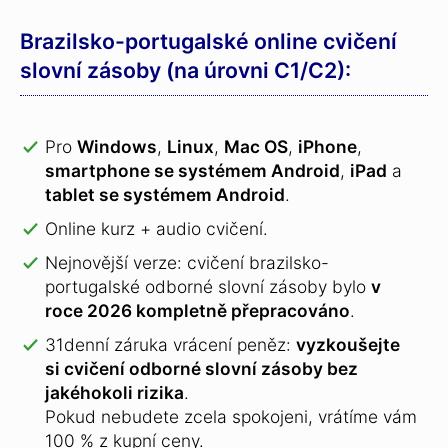
Brazilsko-portugalské online cvičení
slovní zásoby (na úrovni C1/C2):
Pro
Windows
,
Linux
,
Mac OS
,
iPhone
,
smartphone se systémem Android
,
iPad
a
tablet se systémem Android
.
Online kurz + audio cvičení.
Nejnovější verze: cvičení brazilsko-
portugalské odborné slovní zásoby bylo
v
roce 2026 kompletně přepracováno
.
31denní záruka vrácení peněz:
vyzkoušejte
si cvičení odborné slovní zásoby bez
jakéhokoli rizika
.
Pokud nebudete zcela spokojeni, vrátíme vám
100 % z kupní ceny.