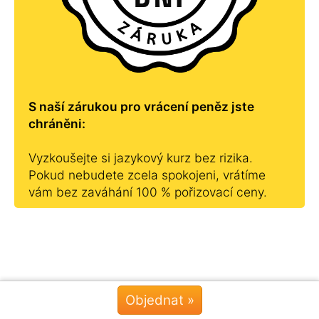
S naší zárukou pro vrácení peněz jste
chráněni:
Vyzkoušejte si jazykový kurz bez rizika.
Pokud nebudete zcela spokojeni, vrátíme
vám bez zaváhání 100 % pořizovací ceny.
Objednat »
Chat »
Znalost dalšího cizího jazyka má tuto