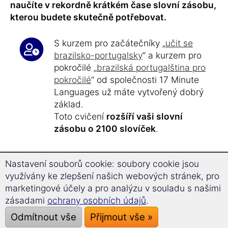
naučíte v rekordně krátkém čase slovní zásobu,
kterou budete skutečně potřebovat.
S kurzem pro začátečníky „
učit se
brazilsko-portugalsky
“ a kurzem pro
pokročilé „
brazilská portugalština pro
pokročilé
“ od společnosti 17 Minute
Languages už máte vytvořený dobrý
základ.
Toto cvičení
rozšíří vaši slovní
zásobu o 2100 slovíček
.
Pouhých
17 minut učení denně
vám
Nastavení souborů cookie: soubory cookie jsou
umožní učit se efektivně a cíleně.
využívány ke zlepšení našich webových stránek, pro
Po přibližně
40 hodinách výuky
marketingové účely a pro analýzu v souladu s našimi
dosáhnete
úrovně C1 a C2
zásadami
ochrany osobních údajů
.
Evropského referenčního rámce pro
Odmítnout vše
Přijmout vše »
jazykové znalosti.