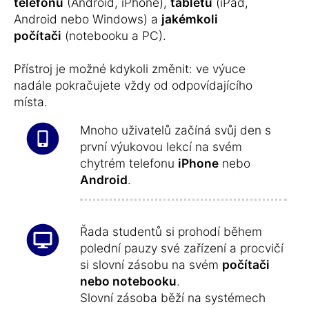
telefonu
(Android, iPhone),
tabletu
(iPad,
Android nebo Windows) a
jakémkoli
počítači
(notebooku a PC).
Přístroj je možné kdykoli změnit: ve výuce
nadále pokračujete vždy od odpovídajícího
místa.
Mnoho uživatelů začíná svůj den s
první výukovou lekcí na svém
chytrém telefonu
iPhone
nebo
Android
.
Řada studentů si prohodí během
polední pauzy své zařízení a procvičí
si slovní zásobu na svém
počítači
nebo notebooku
.
Slovní zásoba běží na systémech