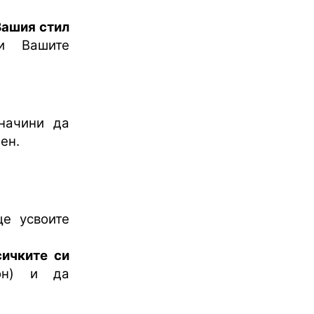
Вашия стил
 Вашите
начини да
ен.
е усвоите
сичките си
он) и да