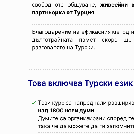
свободното общуване,
живеейки 
партньорка от Турция
.
Благодарение на ефикасния метод н
дълготрайната памет скоро щ
разговаряте на Турски.
Това включва Турски език
Този курс за напреднали разширяв
над 1800 нови думи
.
Думите са организирани според т
така че да можете да ги запомнит