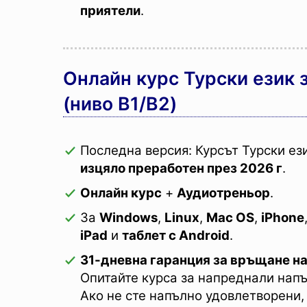
приятели
.
Онлайн курс Турски език 
(ниво B1/B2)
Последна версия: Курсът Турски ез
изцяло преработен през 2026 г
.
Онлайн курс
+
Аудиотреньор
.
За
Windows
,
Linux
,
Mac OS
,
iPhone
iPad
и
таблет с Android
.
31-дневна гаранция за връщане на
Опитайте курса за напреднали напъ
Ако не сте напълно удовлетворени,