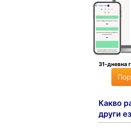
31-дневна 
Пор
Какво р
други е