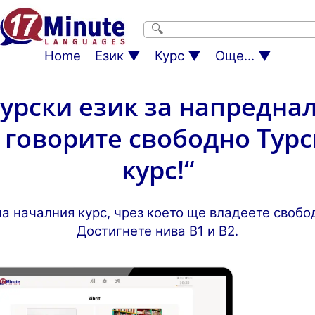
Home
Език
Курс
Още...
Турски език за напреднал
 говорите свободно Турс
курс!“
а началния курс, чрез което ще владеете свобод
Достигнете нива B1 и B2.