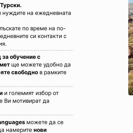
 Турски.
м нуждите на ежедневната
блъскате по време на по-
жедневните си контакти с
ия.
 за обучение с
амет
ще можете удобно да
ряте свободно
в рамките
и
и големият избор от
е Ви мотивират да
Languages
можете да се
да намерите
нови