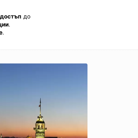
 достъп
до
ции
.
е
.