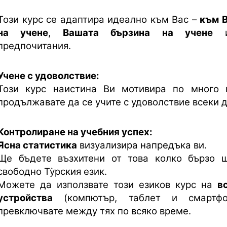
Този курс се адаптира идеално към Вас –
към 
на учене
,
Вашата бързина на учене
и
предпочитания.
Учене с удоволствие:
Този курс наистина Ви мотивира по много 
продължавате да се учите с удоволствие всеки д
Контролиране на учебния успех:
Ясна статистика
визуализира напредъка ви.
Ще бъдете възхитени от това колко бързо щ
свободно Ту̀рския език.
Можете да използвате този езиков курс на
в
устройства
(компютър, таблет и смартф
превключвате между тях по всяко време.