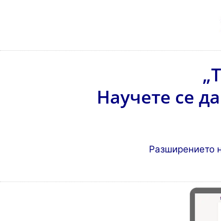
„
Научете се да
Разширението н