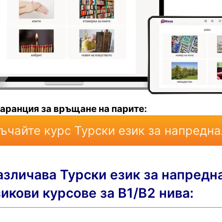
гаранция за връщане на парите:
ъчайте курс Турски език за напредна
азличава Турски език за напредн
зикови курсове за B1/B2 нива: