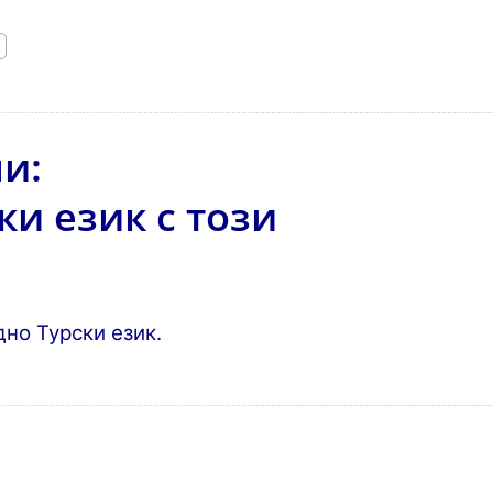
и:
ки език с този
но Турски език.