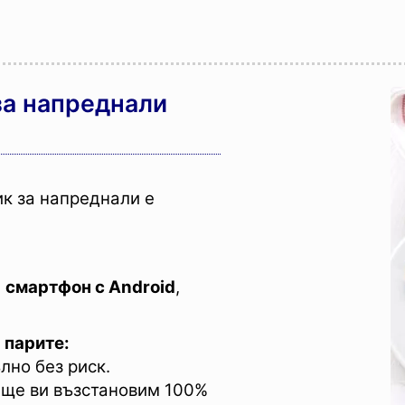
за напреднали
ик за напреднали е
,
смартфон с Android
,
 парите:
лно без риск.
 ще ви възстановим 100%