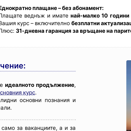
Еднократно плащане – без абонамент:
Плащате веднъж и имате
най-малко 10 години
Вашия курс – включително
безплатни актуализа
Плюс:
31-дневна гаранция за връщане на парит
чение:
е
идеалното продължение
,
основния курс
.
олидни основни познания и
нали.
само за ваканциите, а и за