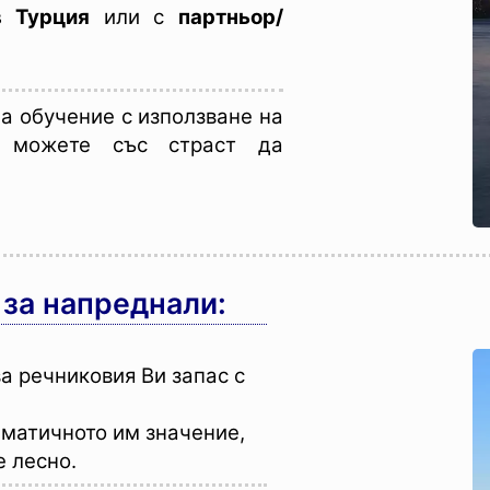
в Турция
или с
партньор/
а обучение с използване на
е можете със страст да
 за напреднали:
а речниковия Ви запас с
ематичното им значение,
е лесно.