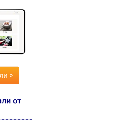
ли »
али от