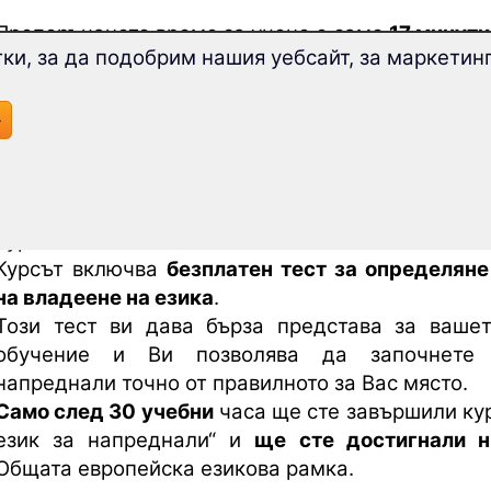
Препоръчаното време за учене е само
17 минути
ки, за да подобрим нашия уебсайт, за маркетинг
Ще се изумите колко бързо и ефективно
разширите речника си
с този курс!
Курсът за напреднали ще ви научи на
над 1800 
»
Този курс за напреднали разширява знанията
език, които сте придобили в курса за начинаещ
Турски език
“.
Курсът включва
безплатен тест за определяне
на владеене на езика
.
Този тест ви дава бърза представа за ваше
обучение и Ви позволява да започнете
напреднали точно от правилното за Вас място.
Само след 30 учебни
часа ще сте завършили кур
език за напреднали“ и
ще сте достигнали н
Общата европейска езикова рамка.