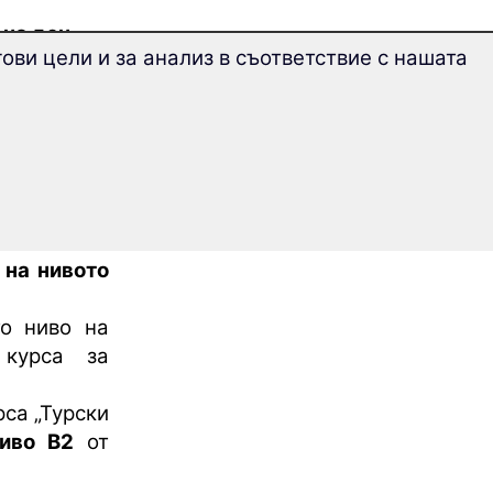
 на ден
.
ови цели и за анализ в съответствие с нашата
 можете
да
нови думи
.
 по Турски
и „
Научете
 на нивото
то ниво на
 курса за
са „Турски
иво B2
от