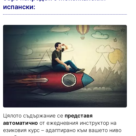
Това ще Ви помогне да постигнете
бърз напредък с Мексиканския
испански: