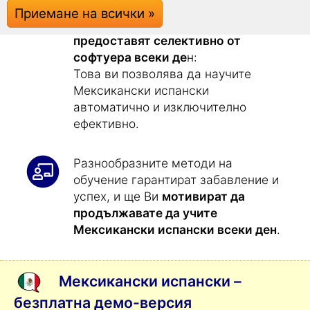
добре.
Приемане на всички »
Изучаването на Мексикански
испански
никога не е било толкова
лесно
: Всички упражнения Ви се
предоставят селективно от
софтуера всеки де
н:
Това ви позволява да научите
Мексикански испански
автоматично и изключително
ефективно.
Разнообразните методи на
обучение гарантират забавление и
успех, и ще Ви
мотивират да
продължавате да учите
Мексикански испански всеки ден
.