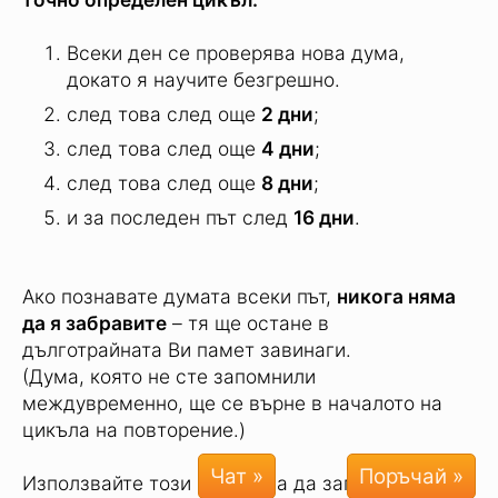
Всяка дума се повтаря отново и отново в
точно определен цикъл:
Всеки ден се проверява нова дума,
докато я научите безгрешно.
след това след още
2 дни
;
след това след още
4 дни
;
след това след още
8 дни
;
и за последен път след
16 дни
.
Ако познавате думата всеки път,
никога няма
да я забравите
– тя ще остане в
дълготрайната Ви памет завинаги.
(Дума, която не сте запомнили
Чат »