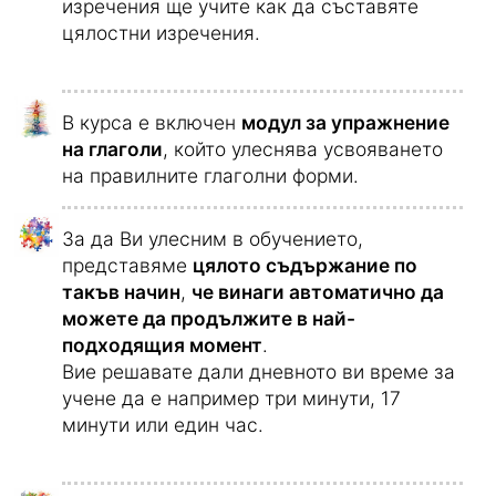
слушане
, тъй като само думите не
образуват един език.
С помощта на модула за конструиране на
изречения ще учите как да съставяте
цялостни изречения.
В курса е включен
модул за упражнение
на глаголи
, който улеснява усвояването
на правилните глаголни форми.
За да Ви улесним в обучението,
представяме
цялото съдържание по
такъв начин
,
че винаги автоматично да
можете да продължите в най-
подходящия момент
.
Вие решавате дали дневното ви време за
учене да е например три минути, 17