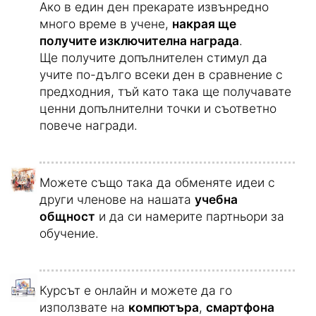
След всеки учебен модул можете да
направите сравнение с други учащи и да
обмените получените точки за награди -
подобно на програма за редовни пътници.
Ако в един ден прекарате извънредно
много време в учене,
накрая ще
получите изключителна награда
.
Ще получите допълнителен стимул да
учите по-дълго всеки ден в сравнение с
предходния, тъй като така ще получавате
ценни допълнителни точки и съответно
повече награди.
Можете също така да обменяте идеи с
други членове на нашата
учебна
общност
и да си намерите партньори за
обучение.