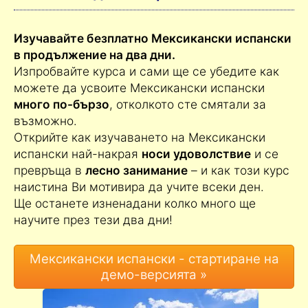
Мексикански испански –
безплатна демо-версия
Изучавайте безплатно Мексикански испански
в продължение на два дни.
Изпробвайте курса и сами ще се убедите как
можете да усвоите Мексикански испански
много по-бързо
, отколкото сте смятали за
възможно.
Открийте как изучаването на Мексикански
испански най-накрая
носи удоволствие
и се
превръща в
лесно занимание
– и как този курс
наистина Ви мотивира да учите всеки ден.
Ще останете изненадани колко много ще
научите през тези два дни!