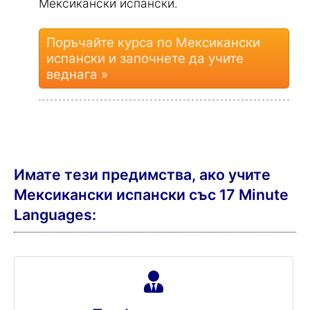
няма да ги забравите
.
Лесно ще съставяте пълни изречения и
ще се наслаждавате да разговаряте на
Мексикански испански.
Поръчайте курса по Мексикански
испански и започнете да учите
веднага »
Имате тези предимства, ако учите
Мексикански испански със 17 Minute
Languages: