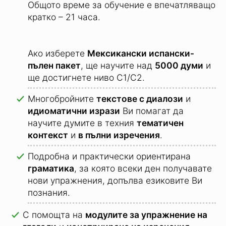
ще усвоите
основния речников запас от
над 1300 думи
и бързо ще достигнете ниво
А1/А2 от Общата европейска езикова
рамка.
Общото време за обучение е впечатляващо
кратко – 21 часа.
Ако изберете
Мексикански испански-
пълен пакет
, ще научите над
5000 думи
и
ще достигнете ниво C1/C2.
Многобройните
текстове с диалози
и
идиоматични изрази
Ви помагат да
научите думите в техния
тематичен
контекст
и
в пълни изречения
.
Подробна и практически ориентирана
граматика
, за която всеки ден получавате
нови упражнения, допълва езиковите Ви