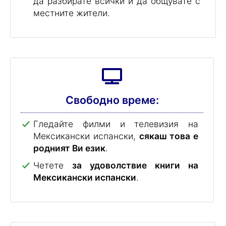
Разширете кръгозора си, като
пътувате до Мексико
, където можете
да разбирате всички и да общувате с
местните жители.
Свободно време:
Гледайте филми и телевизия на
Мексикански испански,
сякаш това е
родният Ви език
.
Четете
за удоволствие книги на
Мексикански испански
.