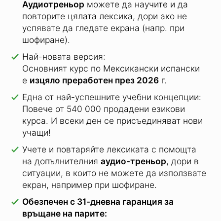
MacOS
,
iPhone
,
смартфони с Android
,
iPad
и
таблети с Android
.
С помощта на
допълнителен
Аудиотреньор
можете да научите и да
повторите цялата лексика, дори ако не
успявате да гледате екрана (напр. при
шофиране).
Най-новата версия:
Основният курс по Мексикански испански
е
изцяло преработен през 2026
г.
Една от най-успешните учебни концепции:
Повече от 540 000 продадени езикови
курса.
И всеки ден се присъединяват нови
учащи!
Учете и повтаряйте лексиката с помощта
на допълнителния
аудио-треньор
, дори в
ситуации, в които не можете да използвате