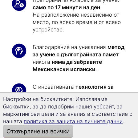
Ето защо този курс по Мексикански испански
се различава от другите езикови курсове:
Препоръчително време за учене:
само по 17 минути на ден
.
На разположение независимо от
място, по всяко време и от всяко
устройство.
Благодарение на уникалния
метод
за учене с дълготрайната памет
никога
няма да забравите
Мексикански испански
.
Настройки на бисквитките: Използваме
бисквитки, за да подобрим нашия уебсайт, за
маркетингови цели и за анализ в съответствие с
С иновативната
технология за
нашата
политика за защита на личните данни
.
суперобучение - Superlearning
,
можете да напредвате с 32% по-
Отхвърляне на всички
бързо и да се концентрирате по-