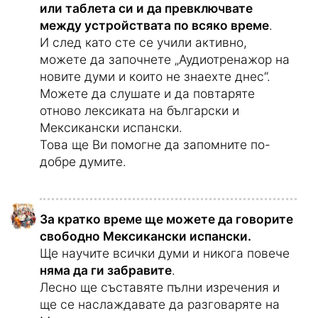
Курсът е онлайн и можете да го
използвате на
компютъра
,
смартфона
или таблета си и да превключвате
между устройствата по всяко време
.
И след като сте се учили активно,
можете да започнете „Аудиотренажор на
новите думи и които не знаехте днес“.
Можете да слушате и да повтаряте
отново лексиката на български и
Мексикански испански.
Това ще Ви помогне да запомните по-
добре думите.
За кратко време ще можете да говорите
свободно Мексикански испански.
Ще научите всички думи и никога повече