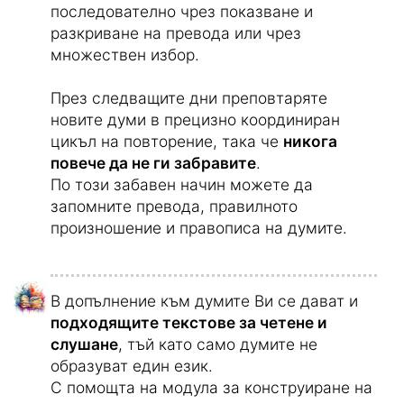
В дневния инструктор първо четете,
слушате и усвоявате новите думи.
Повтарянето се извършва
последователно чрез показване и
разкриване на превода или чрез
множествен избор.
През следващите дни преповтаряте
новите думи в прецизно координиран
цикъл на повторение, така че
никога
повече да не ги забравите
.
По този забавен начин можете да
запомните превода, правилното
произношение и правописа на думите.
В допълнение към думите Ви се дават и
подходящите текстове за четене и