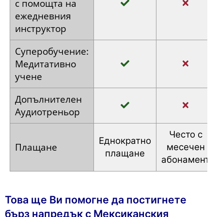
Автоматично
обучение
с помощта на
ежедневния
инструктор
Суперобучение:
Медитативно
учене
Допълнителен
Аудиотреньор
Често с
Еднократно
Плащане
месечен
плащане
абонамент