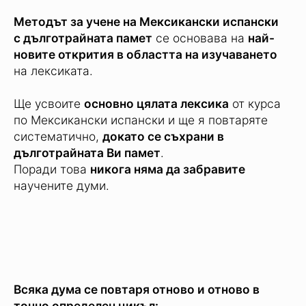
Languages:
Научете и никога не забравяйте
Методът за учене на Мексикански испански
с дълготрайната памет
се основава на
най-
новите открития в областта на изучаването
на лексиката.
Ще усвоите
основно цялата лексика
от курса
по Мексикански испански и ще я повтаряте
систематично,
докато се съхрани в
дълготрайната Ви памет
.
Поради това
никога няма да забравите
научените думи.