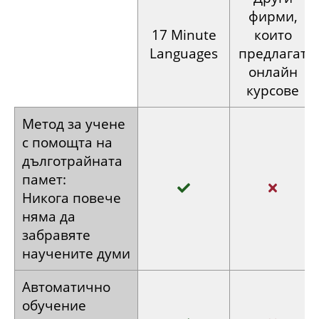
Този курс в сравнение с други фирми:
Други
фирми,
17
Minute
които
Languages
предлагат
онлайн
курсове
Метод за
учене
с
помощта на
дълготрайната
памет:
Никога повече
няма да
забравяте
научените думи