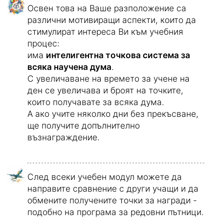
минути или един час.
Освен това на Ваше разположение са
различни мотивиращи аспекти, които да
стимулират интереса Ви към учебния
процес:
има
интелигентна точкова система за
всяка научена дума
.
С увеличаване на времето за учене на
ден се увеличава и броят на точките,
които получавате за всяка дума.
А ако учите няколко дни без прекъсване,
ще получите допълнително
възнаграждение.