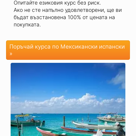
екран, например при шофиране.
Обезпечен с 31-дневна гаранция за
връщане на парите:
Опитайте езиковия курс без риск.
Ако не сте напълно удовлетворени, ще ви
бъдат възстановена 100% от цената на
покупката.
Поръчай курса по Мексикански испански
»