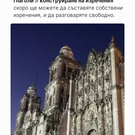
познания.
С помощта на
модулите за упражнение на
глаголи
и
конструиране на изречения
скоро ще можете да съставяте собствени
изречения, и да разговаряте свободно.