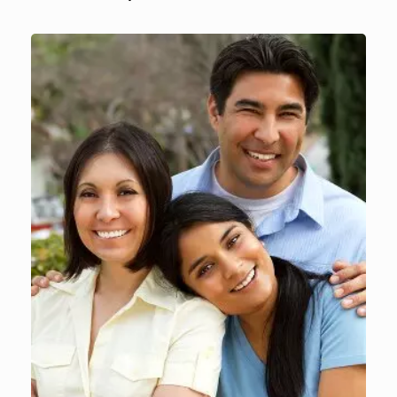
Languages“
можете да обменяте идеи с
други учещи Мексикански испански и да
създадете
нови приятелства със
съмишленици
.