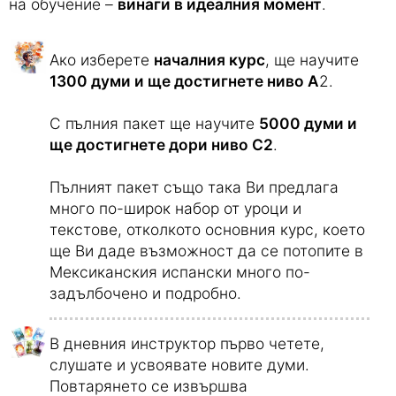
Цялото съдържание се
представя
автоматично
от ежедневния инструктор на
езиковия курс – адаптирано към вашето ниво
на обучение –
винаги в идеалния момент
.
Ако изберете
началния курс
, ще научите
1300 думи и ще достигнете ниво А
2.
С пълния пакет ще научите
5000 думи и
ще достигнете дори ниво С2
.
Пълният пакет също така Ви предлага
много по-широк набор от уроци и
текстове, отколкото основния курс, което
ще Ви даде възможност да се потопите в
Мексиканския испански много по-
задълбочено и подробно.