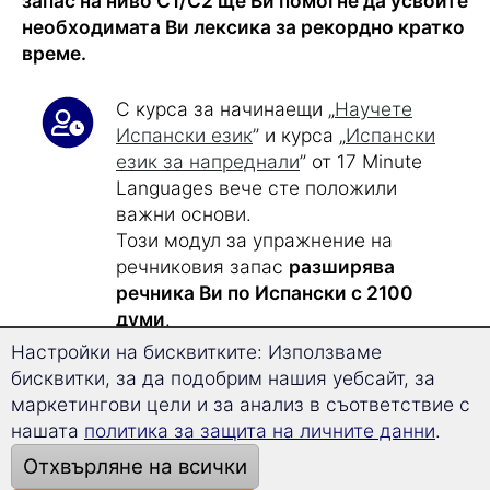
запас на ниво C1/C2 ще Ви помогне да усвоите
необходимата Ви лексика за рекордно кратко
време.
С курса за начинаещи „
Научете
Испански език
” и курса „
Испански
език за напреднали
” от 17 Minute
Languages вече сте положили
важни основи.
Този модул за упражнение на
речниковия запас
разширява
речника Ви по Испански с 2100
думи
.
Настройки на бисквитките: Използваме
бисквитки, за да подобрим нашия уебсайт, за
Само
със 17 минути учебно време
маркетингови цели и за анализ в съответствие с
на ден
ще учите ефективно и
нашата
политика за защита на личните данни
.
целенасочено.
След около 40 учебни часа ще
Отхвърляне на всички
достигнете
нива C1 и C2
на Общата