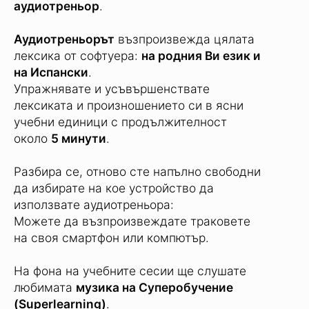
аудиотреньор
.
Аудиотреньорът
възпроизвежда цялата
лексика от софтуера:
на родния Ви език и
на Испански
.
Упражнявате и усъвършенствате
лексиката и произношението си в ясни
учебни единици с продължителност
около
5 минути
.
Разбира се, отново сте напълно свободни
да избирате на кое устройство да
използвате аудиотреньора:
Можете да възпроизвеждате траковете
на своя смартфон или компютър.
На фона на учебните сесии ще слушате
любимата
музика на Суперобучение
(Superlearning)
.