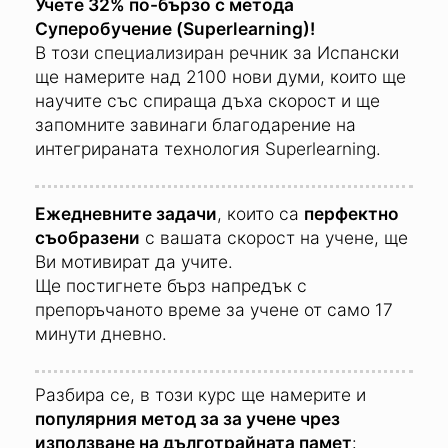
Учете 32% по-бързо с метода
Суперобучение (Superlearning)!
В този специализиран речник за Испански
ще намерите над 2100 нови думи, които ще
научите със спираща дъха скорост и ще
запомните завинаги благодарение на
интегрираната технология Superlearning.
Ежедневните задачи
, които са
перфектно
съобразени
с вашата скорост на учене, ще
Ви мотивират да учите.
Ще постигнете бърз напредък с
препоръчаното време за учене от само 17
минути дневно.
Разбира се, в този курс ще намерите и
популярния метод за за учене чрез
използване на дълготрайната памет
: