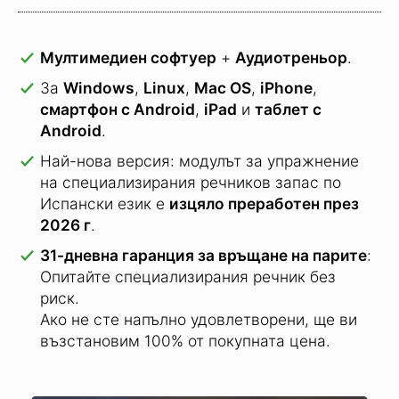
Мултимедиен софтуер
+
Аудиотреньор
.
За
Windows
,
Linux
,
Mac OS
,
iPhone
,
смартфон с Android
,
iPad
и
таблет с
Android
.
Най-нова версия: модулът за упражнение
на специализирания речников запас по
Испански език е
изцяло преработен през
2026 г
.
31-дневна гаранция за връщане на парите
:
Опитайте специализирания речник без
риск.
Ако не сте напълно удовлетворени, ще ви
възстановим 100% от покупната цена.