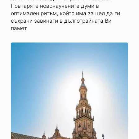
Повтаряте новонаучените думи в
оптимален ритъм, който има за цел да ги
съхрани завинаги в дълготрайната Ви
памет.