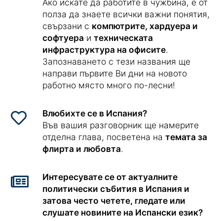
Ако искате да работите в чужбина, е от
полза да знаете всички важни понятия,
свързани с
компютрите, хардуера и
софтуера
и
техническата
инфраструктура на офисите
.
Запознаването с тези названия ще
направи първите Ви дни на новото
работно място много по-лесни!
Влюбихте се в Испания?
Във вашия разговорник ще намерите
отделна глава, посветена на
темата за
флирта и любовта
.
Интересувате се от актуалните
политически събития в Испания и
затова често четете, гледате или
слушате новините на Испански език?