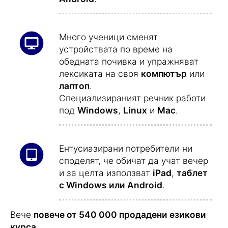
Много ученици сменят
устройствата по време на
обедната почивка и упражняват
лексиката на своя
компютър
или
лаптоп
.
Специализираният речник работи
под
Windows
,
Linux
и
Mac
.
Ентусиазирани потребители ни
споделят, че обичат да учат вечер
и за целта използват
iPad
,
таблет
с Windows или Android
.
Вече
повече от 540 000 продадени езикови
курса
.