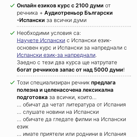
Онлайн езиков курс с 2100 думи
от
речника +
Aудиотреньор Български
-Испански
за всички думи
Необходими условия са:
Научете Испански
с Испански език-
основен курс и Испански за напреднали с
Испански език-за напреднали
.
Заедно с тези два курса ще натрупате
богат речников запас от над 5000 думи
!
Този специализиран речник
предлага
полезна и целенасочена лексикална
подготовка
за всички, които...
... обичат да четат литература от Испания
... слушате новини на Испански
... обичате да гледате филми на Испански
език
... имате приятели или роднини в Испания