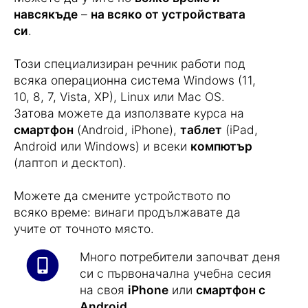
навсякъде
–
на всяко от устройствата
си
.
Този специализиран речник работи под
всяка операционна система Windows (11,
10, 8, 7, Vista, XP), Linux или Mac OS.
Затова можете да използвате курса на
смартфон
(Android, iPhone),
таблет
(iPad,
Android или Windows) и всеки
компютър
(лаптоп и десктоп).
Можете да смените устройството по
всяко време: винаги продължавате да
учите от точното място.
Много потребители започват деня
си с първоначална учебна сесия
на своя
iPhone
или
смартфон с
Android
.