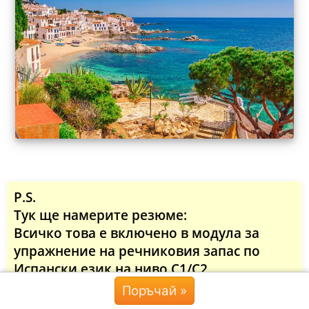
P.S.
Тук ще намерите резюме:
Всичко това е включено в модула за
упражнение на речниковия запас по
Испански език на ниво C1/C2
Поръчай »
Онлайн курс за ниво C1/C2
+
Чат »