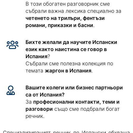
В този обогатен разговорник сме
събрали важна лексика специално за
четенето на трилъри, фентъзи
романи, приказки и басни
.
Бихте желали да научите Испански
език както наистина се говор в
Испания
?
Събрали сме полезна колекция по
темата
жаргон в Испания
.
Вашите колеги или бизнес партньори
са от Испания?
За
професионални контакти, теми и
разговори
също сме подбрали богат
речник.
Специализираният речник по Испански обхваща