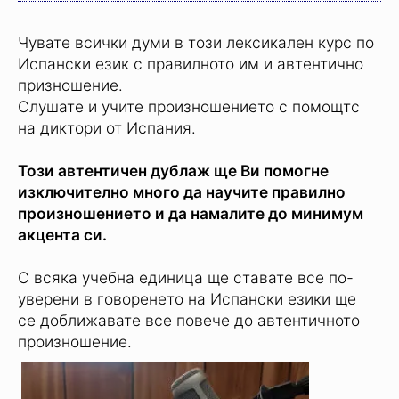
Чувате всички думи в този лексикален курс по
Испански език с правилното им и автентично
призношение.
Слушате и учите произношението с помощтс
на диктори от Испания.
Този автентичен дублаж ще Ви помогне
изключително много да научите правилно
произношението и да намалите до минимум
акцента си.
С всяка учебна единица ще ставате все по-
уверени в говоренето на Испански езики ще
се доближавате все повече до автентичното
произношение.