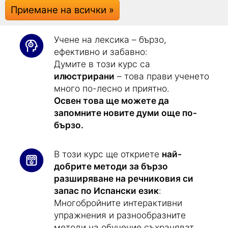
Приемане на всички »
европейска езикова рамка.
Учене на лексика – бързо,
ефективно и забавно:
Думите в този курс са
илюстрирани
– това прави ученето
много по-лесно и приятно.
Освен това ще можете да
запомните новите думи още по-
бързо.
В този курс ще откриете
най-
добрите методи за бързо
разширяване на речниковия си
запас по Испански език
:
Многобройните интерактивни
упражнения и разнообразните
методи на обучение съхраняват