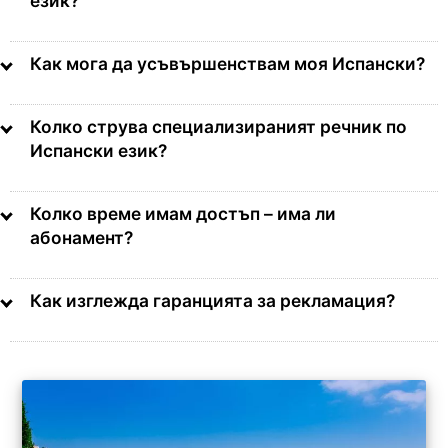
език?
Как мога да усъвършенствам моя Испански?
Колко струва специализираният речник по
Испански език?
Колко време имам достъп – има ли
абонамент?
Как изглежда гаранцията за рекламация?
Ниво C1/C2
Компетентно използване на
езика