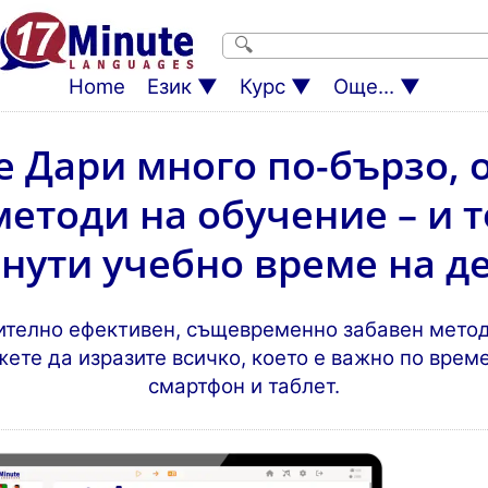
Home
Език
Курс
Още...
 Дари много по-бързо, 
етоди на обучение – и то
нути учебно време на де
ително ефективен, същевременно забавен метод
ете да изразите всичко, което е важно по време
смартфон и таблет.