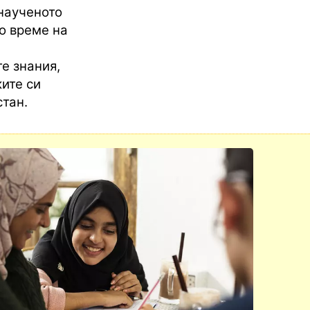
наученото
о време на
е знания,
ките си
стан.