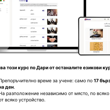
ва този курс по Дари от останалите езикови ку
Препоръчително време за учене: само по
17 бър
на ден
.
На разположение независимо от място, по всяко
от всяко устройство.