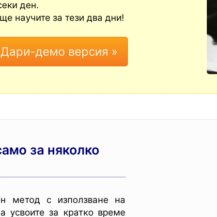
секи ден.
е научите за тези два дни!
само за няколко
ен метод с използване на
а усвоите за кратко време