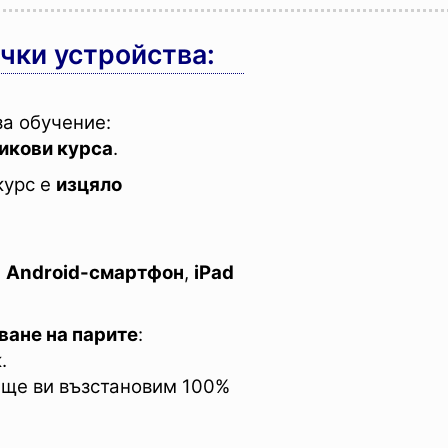
ички устройства:
за обучение:
икови курса
.
курс е
изцяло
,
Android-смартфон
,
iPad
ване на парите
:
.
 ще ви възстановим 100%