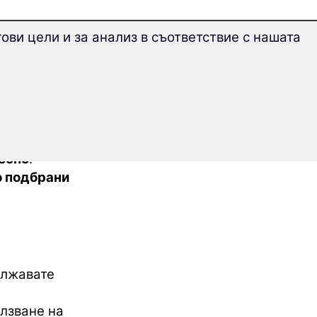
е Дари
.
ови цели и за анализ в съответствие с нашата
бързо и да
лесно
:
о подбрани
ължавате
лзване на