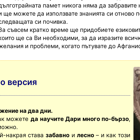
дълготрайната памет никога няма да забравите 
и ще можете да използвате знанията си отново п
следващата си почивка.
За съвсем кратко време ще придобиете езиковит
които ще са Ви необходими, за да изразите всич
желания и проблеми, когато пътувате до Афгани
о версия
жение на два дни.
как можете
да научите Дари много по-бързо
,
можно.
ай-накрая става
забавно
и
лесно
– и как този