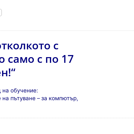
отколкото с
 само с по 17
н!“
 на обучение:
 на пътуване – за компютър,