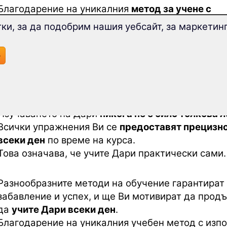
Благодарение на уникалния
метод за учене с
дълготрайната памет
никога
няма да забравит
ки, за да подобрим нашия уебсайт, за маркетинг
»
С иновативната
технология за суперобучение -
Superlearning
, можете да напредвате с 32% по-
се концентрирате по-добре.
Изучаването на Дари
никога не е било толкова 
Всички упражнения Ви се
предоставят прецизн
всеки ден
по време на курса.
Това означава, че учите Дари практически сами.
Разнообразните методи на обучение гарантират
забавление и успех, и ще Ви мотивират да прод
да
учите Дари всеки ден
.
Благодарение на уникалния учебен метод с изпо