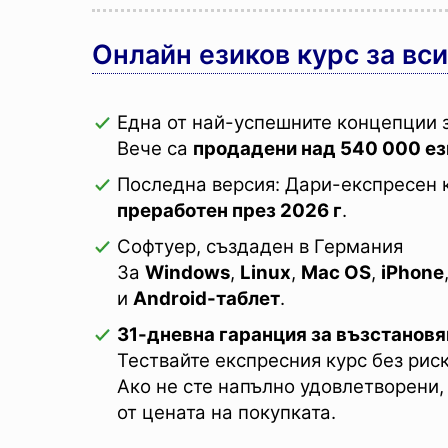
Онлайн езиков курс за вс
Една от най-успешните концепции 
Вече са
продадени над 540 000 ез
Последна версия: Дари-експресен 
преработен през 2026 г
.
Софтуер, създаден в Германия
За
Windows
,
Linux
,
Mac OS
,
iPhone
и
Android-таблет
.
31-дневна гаранция за възстановя
Тествайте експресния курс без риск
Ако не сте напълно удовлетворени,
от цената на покупката.