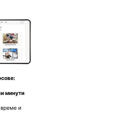
рсове:
зи минути
 време и