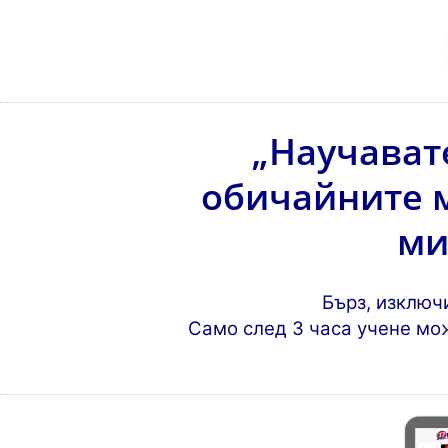
„Научавате
обичайните м
ми
Бърз, изключ
Само след 3 часа учене мож