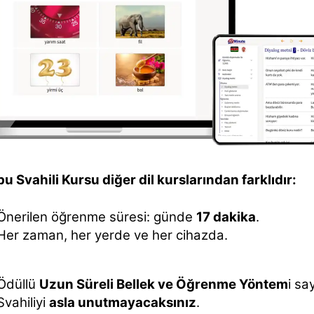
u Svahili Kursu diğer dil kurslarından farklıdır:
Önerilen öğrenme süresi: günde
17 dakika
.
Her zaman, her yerde ve her cihazda.
Ödüllü
Uzun Süreli Bellek ve Öğrenme Yöntem
i sa
Svahiliyi
asla unutmayacaksınız
.