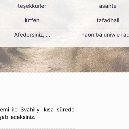
teşekkürler
asante
lütfen
tafadhali
Afedersiniz, ...
naomba uniwie rad
:
mi ile Svahiliyi kısa sürede
şabileceksiniz.