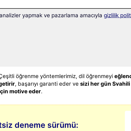
k, analizler yapmak ve pazarlama amacıyla
gizlilik pol
Yenilikçi
Superlearning teknolojisi
ile
%32 oranında
öğrenir
ve daha iyi konsantre olabilirsiniz.
Svahili öğrenmek
hiç bu kadar kolay olmamıştı
:
Her gün kurs tarafından size alıştırmalar
verilir
. Bu,
kolaylıkla kendi başınıza
öğreneceğiniz anlamına ge
Çeşitli öğrenme yöntemlerimiz, dil öğrenmeyi
eğlenc
getirir
, başarıyı garanti eder ve
sizi her gün Svahi
için motive eder
.
retsiz deneme sürümü: