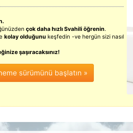
n.
üğünüzden
çok daha hızlı Svahili öğrenin
.
e
kolay olduğunu
keşfedin -ve hergün sizi nasıl
ğinize şaşıracaksınız!