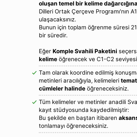
oluşan temel bir kelime dağarcığın
Dilleri Ortak Çerçeve Programı'nın A
ulaşacaksınız.
Bunun için toplam öğrenme süresi 21 
bir süredir.
Eğer
Komple Svahili Paketini
seçers
kelime
öğrenecek ve C1-C2 seviyesin
Tam olarak koordine edilmiş konuşma 
metinleri aracılığıyla, kelimeleri
temat
cümleler halinde
öğreneceksiniz.
Tüm kelimeler ve metinler anadili Svah
kayıt stüdyosunda kaydedilmiştir:
Bu şekilde en baştan itibaren
aksans
tonlamayı öğreneceksiniz.