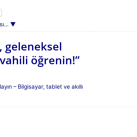
ı...
, geleneksel
vahili öğrenin!”
ın – Bilgisayar, tablet ve akıllı