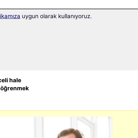
itikamıza
uygun olarak kullanıyoruz.
 daha hızlı
 Svahiliyi
lir.
eli hale
li öğrenmek