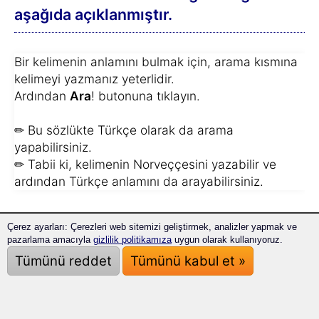
aşağıda açıklanmıştır.
Bir kelimenin anlamını bulmak için, arama kısmına
kelimeyi yazmanız yeterlidir.
Ardından
Ara
! butonuna tıklayın.
✏ Bu sözlükte Türkçe olarak da arama
yapabilirsiniz.
✏ Tabii ki, kelimenin Norveççesini yazabilir ve
ardından Türkçe anlamını da arayabilirsiniz.
Aradığınızı hızlı bir şekilde bulacaksınız:
Çerez ayarları: Çerezleri web sitemizi geliştirmek, analizler yapmak ve
pazarlama amacıyla
gizlilik politikamıza
uygun olarak kullanıyoruz.
Bu sözlük sadece kelime aramaktan çok daha
Tümünü reddet
Tümünü kabul et »
fazlasını yapabilir!
Ayrıca size bu kelimenin geçtiği kelime gruplarını
veya cümleleri de gösteriyoruz.
Bu şekilde, kelimenin bütün bir cümle bağlamında