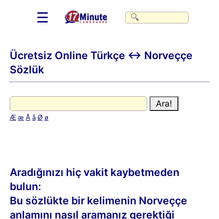
☰
Ücretsiz Online Türkçe ↔ Norveççe
Sözlük
Æ
æ
Å
å
Ø
ø
Aradığınızı hiç vakit kaybetmeden
bulun:
Bu sözlükte bir kelimenin Norveççe
anlamını nasıl aramanız gerektiği