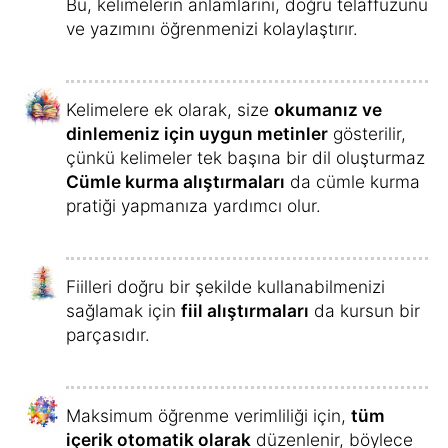
tasarlanmış bir puan sistemi
vardır.
Günlük öğrenme süreniz uzadıkça kelime
başına puanlar da artar.
Arka arkaya her gün çalışırsanız, ödül olarak
ek avantajlar elde edersiniz.
Her bir üniteden sonra, diğer öğrencilerle
rekabet etme ve uçuş mili programına
benzer şekilde puanlarınızı ödüller için
kullanma fırsatına sahipsiniz.
Bir gün boyunca dil öğrenmek için çok
zaman harcarsanız, sonunda
özel bir ödül
alırsınız
.
Bir önceki günden daha fazla çalıştığınızda
ek puanlarla ödüllendirileceksiniz, bu da size
daha fazla bonus kazandıracak ve sizi
motive edecektir.