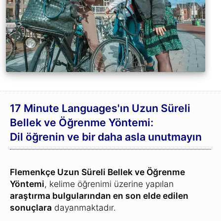
Her kelime sistematik bir şekilde tekrar
sorulur:
Yeni bir kelime ilk denemede bilene kadar
her gün tekrar sorulur.
2 gün
sonra
4 gün
sonra
8 gün
sonra
Ve
16 gün
sonra son bir kere daha sorulur.
Bir kelimeyi her sorulduğunda biliyorsanız,
hayatınız boyunca o kelimeyi
bir daha asla
unutmazsınız
– sonsuza kadar uzun süreli
belleğinizde kalır.
(Ancak arada hatırlayamadığınız bir kelime
tekrar size sorulmaya başlanır).