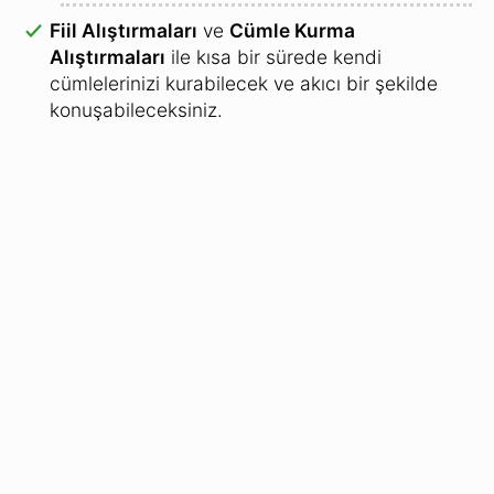
Fiil Alıştırmaları
ve
Cümle Kurma
Alıştırmaları
ile kısa bir sürede kendi
cümlelerinizi kurabilecek ve akıcı bir şekilde
konuşabileceksiniz.
Online Dil Kursu:
Son versiyon: A1-A2 Temel Seviye Flemenkçe
Kursu
2026 yılında tamamen yenilenmiştir
.
Windows
,
Linux
,
Mac OS
,
iPhone
'lar,
Android akıllı telefonlar
,
iPad
ve
Android
tabletlerde
kurulum gerektirmeden çalışır.
En başarılı öğrenme yöntemlerinden biri: