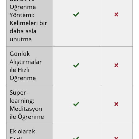
Tek seferlik
Ödeme
aylık
ödeme
abonelik
Bu şekilde Flemenkçeyi hızlı bir şekilde
öğreneceksiniz: