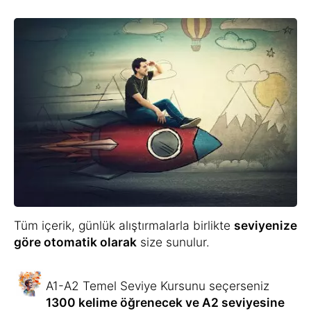
Öncelikle günlük alıştırmalarda yer alan
kelimeleri okuyun, dinleyin ve öğrenin.
Kelime tekrarı, dönüşümlü olarak kelimeyi ve
anlamını göstererek veya çoktan seçmeli
olarak yapılır.
İlerleyen günlerde yapılan tekrarlar yeni
kelimelerin
sonsuza kadar hafızada
kalmasını sağlar
.
Bu, kelimelerin anlamlarını, doğru telaffuzunu
ve yazımını öğrenmenizi kolaylaştırır.
Kelimelere ek olarak, size
okumanız ve
dinlemeniz için uygun metinler
gösterilir,
çünkü kelimeler tek başına bir dil oluşturmaz
Cümle kurma alıştırmaları
da cümle kurma
pratiği yapmanıza yardımcı olur.