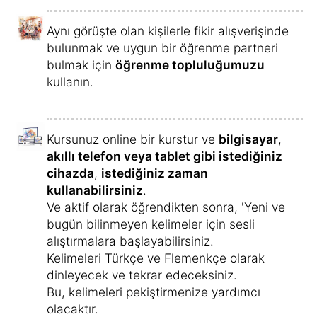
öğrenmeye başlayın »
Eğer 17 Minute Languages Flemenkçe
Kursu satın alırsanız aşağıdaki
avantajlara sahip olursunuz:
Kariyer olanakları:
Artık Flemenkçeyi
akıcı bir şekilde