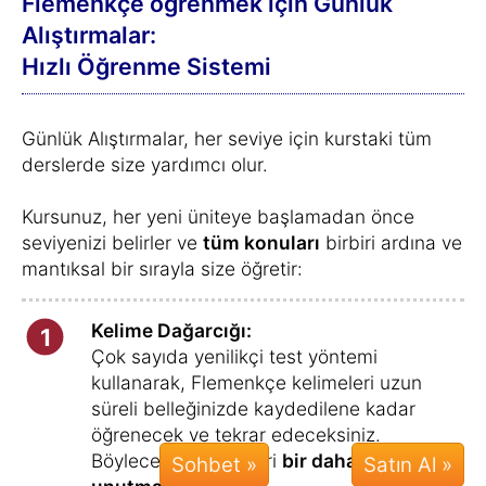
bulamıyor musunuz? Sorun değil!
Kendi kelimelerinizi ve Flemenkçe
anlamlarını kaydetme seçeneğiniz
vardır.
Bu kelimeler daha sonra kurstaki
kelimelere eklenerek size belirli aralıklara
sorulacaktır.
Günlük Alıştırmaların
ilgi çekici ve
4
yenilikçi
olmasını sağlamak için, farklı
konular ayrı ayrı ele alınmaz, seviyenize
göre karışık bir şekilde sunulur.
Böylece
motivasyonunuz artar ve her
gün birkaç dakika daha fazla öğrenmek
istersiniz
.
Metinler, kelime grupları ve konuşma
5
kalıpları:
Sohbet »