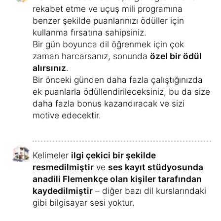
kullanabilirsiniz
.
Ve aktif olarak öğrendikten sonra, 'Yeni ve
bugün bilinmeyen kelimeler için sesli
alıştırmalara başlayabilirsiniz.
Kelimeleri Türkçe ve Flemenkçe olarak
dinleyecek ve tekrar edeceksiniz.
Bu, kelimeleri pekiştirmenize yardımcı
olacaktır.
Kurs, kısa sürede Flemenkçeyi akıcı bir
şekilde konuşmanızı sağlayacaktır.
Tüm kelimeleri anlayacak ve
bir daha asla
unutmayacaksınız
.
Cümle kurmanız kolaylaşırken, Flemenkçe
konuşmaktan keyif alacaksınız.
Flemenkçe Kursu satın alın ve hemen