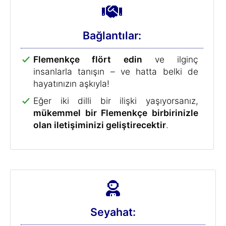
Flemenkçe filmleri ve televizyon
kanallarını, Flemenkçe
ana dilinizmiş
gibi izleyin
.
Flemenkçe kitapları keyif alarak
okuyun.
Zihinsel olarak formda kalın:
Eğitim seviyesinin yükselmesi yaşam
kalitesini ve ortalama
yaşam süresini
artırır
.
Beyninizi çalıştırın. Araştırmalar, dil
öğrenmenin yaşlılıkta
bunama ve