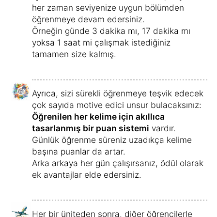
Kelimeler
ilgi çekici bir şekilde
resmedilmiştir
ve
ses kayıt stüdyosunda
anadili Flemenkçe olan kişiler tarafından
kaydedilmiştir
– diğer bazı dil kurslarındaki
gibi bilgisayar sesi yoktur.
Aynı görüşte olan kişilerle fikir alışverişinde
bulunmak ve uygun bir öğrenme partneri
bulmak için
öğrenme topluluğumuzu
kullanın.
Kursunuz online bir kurstur ve
bilgisayar
,
akıllı telefon veya tablet gibi istediğiniz
cihazda
,
istediğiniz zaman