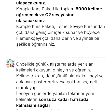
Fiilleri doğru bir şekilde kullanabilmenizi
sağlamak için
fiil alıştırmaları
da kursun bir
parçasıdır.
Maksimum öğrenme verimliliği için,
tüm
içerik otomatik olarak
düzenlenir, böylece
her zaman seviyenize uygun bölümden
öğrenmeye devam edersiniz.
Örneğin günde 3 dakika mı, 17 dakika mı
yoksa 1 saat mi çalışmak istediğiniz
tamamen size kalmış.
Ayrıca, sizi sürekli öğrenmeye teşvik edecek
çok sayıda motive edici unsur bulacaksınız:
Öğrenilen her kelime için akıllıca