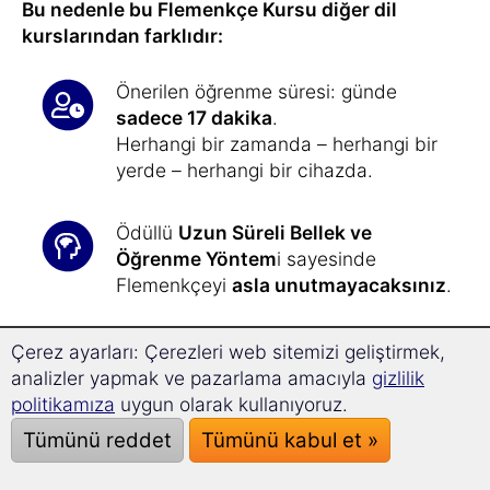
Bu nedenle bu Flemenkçe Kursu diğer dil
kurslarından farklıdır:
Önerilen öğrenme süresi: günde
sadece 17 dakika
.
Herhangi bir zamanda – herhangi bir
yerde – herhangi bir cihazda.
Ödüllü
Uzun Süreli Bellek ve
Öğrenme Yöntem
i sayesinde
Flemenkçeyi
asla unutmayacaksınız
.
Superlearning teknolojisi
sayesinde
Çerez ayarları: Çerezleri web sitemizi geliştirmek,
dinlendirici müziklerle rahatlayabilir,
analizler yapmak ve pazarlama amacıyla
gizlilik
%32 oranında daha hızlı öğrenir
ve
politikamıza
uygun olarak kullanıyoruz.
daha iyi konsantre olabilirsiniz.
Tümünü reddet
Tümünü kabul et »
Flemenkçe öğrenmek
hiç bu kadar