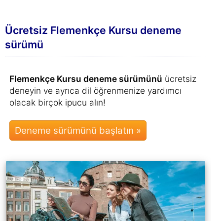
Dil öğrenin ve bir daha asla unutmayın
Flemenkçe Uzun Süreli Bellek ve Öğrenme
Yöntemi
, kelime öğrenimi üzerine yapılan
araştırma bulgularından en son elde edilen
sonuçlara
dayanmaktadır.
Flemenkçe kursundaki
tüm kelimeleri sıfırdan
öğrenecek ve
uzun süreli belleğinize
kaydedilene kadar
sistematik olarak tekrar
edeceksiniz.
Bu şekilde kelimeleri
bir daha asla
unutmayacaksınız
.