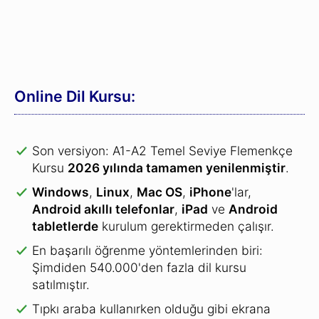
Şimdiden 540.000'den fazla dil kursu
satılmıştır.
Tıpkı araba kullanırken olduğu gibi ekrana
bakmadan kelime öğrenmek ve pratik yapmak
için
ek olarak sunulan sesli alıştırmaları
kullanın.
31 gün Para İade Garantisi:
Dil kursumuzu hemen test edin.
Kurslarımızdan memnun kalmazsanız,
paranızın tamamını geri iade edeceğiz.
Flemenkçe Kursu satın alın »
Bu kurs diğer kurslarla