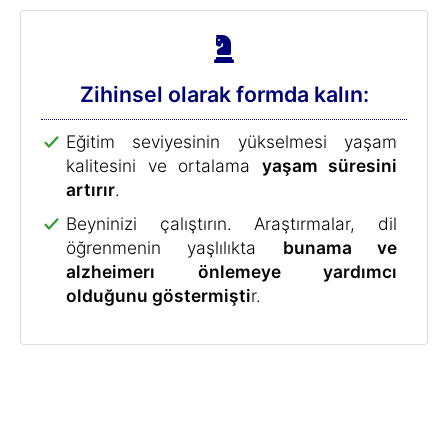
17 Minute Languages'ın Uzun Süreli
Bellek ve Öğrenme Yöntemi: