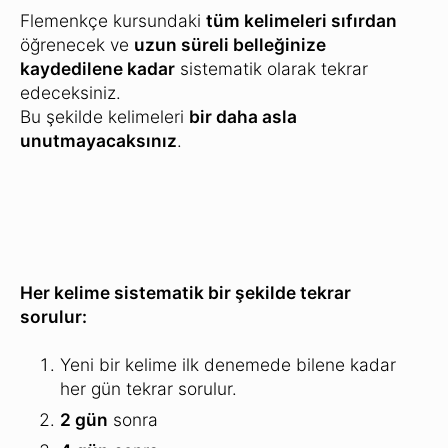
Bu yöntemle
size verilen tüm kelimeleri
tek tek
ezberlersiniz.
Öğrenmeniz için her gün size yeni kelimeler
verilir, böylece kelime dağarcığınız hızla artar.
Flemenkçe öğrenmek için Günlük
Alıştırmalar:
Hızlı Öğrenme Sistemi
Günlük Alıştırmalar, her seviye için kurstaki tüm
derslerde size yardımcı olur.
Kursunuz, her yeni üniteye başlamadan önce
seviyenizi belirler ve
tüm konuları
birbiri ardına ve
mantıksal bir sırayla size öğretir: