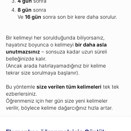
Kelime Dağarcığı:
1
Çok sayıda yenilikçi test yöntemi
kullanarak, Flemenkçe kelimeleri uzun
süreli belleğinizde kaydedilene kadar
öğrenecek ve tekrar edeceksiniz.
Böylece bu kelimeleri
bir daha asla
unutmayacaksınız
.
Uzun Süreli Belleğinizdeki Kelimeler:
2
Günlük Alıştırmaları tamamladıktan sonra,
uzun süreli belleğinizde bulunan tüm
kelimeleri içeren bir liste görürsünüz
.
Kelime ekleyin:
3
Belirli bir konu ilginizi çekiyor ancak dil
kursunuzda bu konuyla ilgili kelime