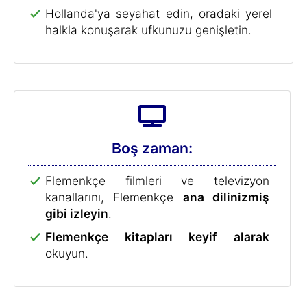
alzheimerı önlemeye yardımcı
olduğunu göstermişti
r.
Ücretsiz Flemenkçe Kursu deneme
sürümü
Flemenkçe Kursu deneme sürümünü
ücretsiz
deneyin ve ayrıca dil öğrenmenize yardımcı
olacak birçok ipucu alın!