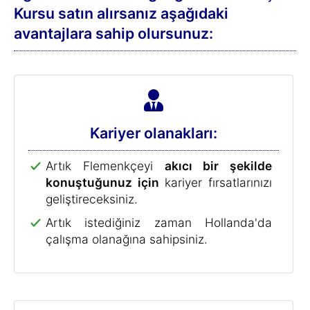
Seyahat:
Hollanda'ya seyahat edin, oradaki yerel
halkla konuşarak ufkunuzu genişletin.
Boş zaman: