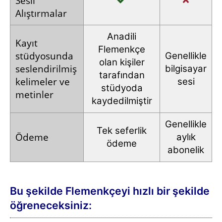
Tüm içerik, günlük alıştırmalarla birlikte
seviyenize
göre otomatik olarak
size sunulur.
A1-A2 Temel Seviye Kursunu seçerseniz
1300 kelime öğrenecek ve A2 seviyesine
ulaşacaksınız
.
Komple Kurs Paketi ile toplam
5000 kelime
öğrenecek ve C2 seviyesine
ulaşacaksınız
.
Komple Kurs Paketi, Temel Seviye Kursundan
çok daha geniş bir içerik sunar ve böylece
Flemenkçeyi çok daha derin ve ayrıntılı bir
şekilde öğrenirsiniz.