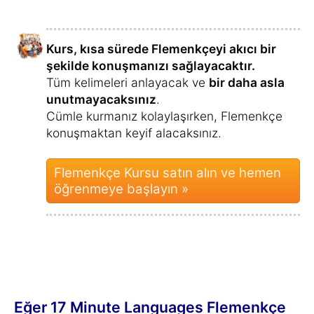
konuştuğunuz için
kariyer fırsatlarınızı
geliştireceksiniz.
Artık istediğiniz zaman Hollanda'da
çalışma olanağına sahipsiniz.
Bağlantılar:
Flemenkçe flört edin
ve ilginç
insanlarla tanışın – ve hatta belki de
hayatınızın aşkıyla!
Eğer iki dilli bir ilişki yaşıyorsanız,
mükemmel bir Flemenkçe birbirinizle
olan iletişiminizi geliştirecektir
.