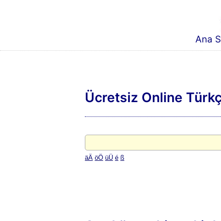
Ana S
Ücretsiz Online Tür
ä
Ä
ö
Ö
ü
Ü
é
ß