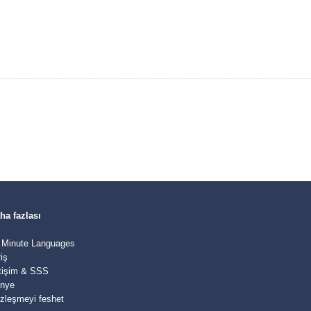
ha fazlası
 Minute Languages
riş
etişim & SSS
nye
zleşmeyi feshet