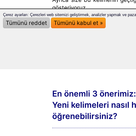
gösteriyoruz.
Bu şekilde, kelimenin bütün bir
Çerez ayarları: Çerezleri web sitemizi geliştirmek, analizler yapmak ve pa
Tümünü reddet
Tümünü kabul et »
da öğreneceksiniz.
En önemli 3 önerimiz:
Yeni kelimeleri nasıl hı
öğrenebilirsiniz?