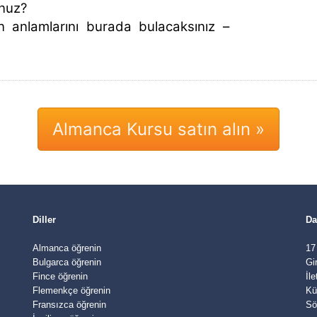
unuz?
in anlamlarını burada bulacaksınız –
Almanca Kursu satın alın »
Diller
Da
Almanca öğrenin
17
Bulgarca öğrenin
Gi
Fince öğrenin
İl
Flemenkçe öğrenin
Kü
Fransızca öğrenin
Sö