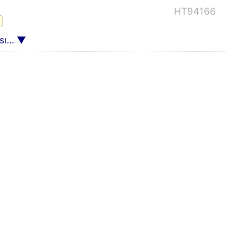
HT94166
ı...