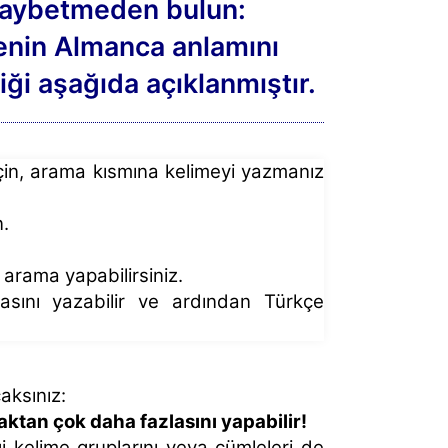
 kaybetmeden bulun:
menin Almanca anlamını
iği aşağıda açıklanmıştır.
için, arama kısmına kelimeyi yazmanız
n.
arama yapabilirsiniz.
asını yazabilir ve ardından Türkçe
caksınız:
ktan çok daha fazlasını yapabilir!
i kelime gruplarını veya cümleleri de