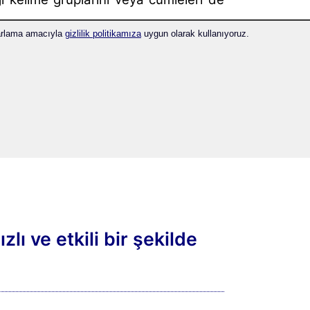
 cümle bağlamında nasıl kullanıldığını
zarlama amacıyla
gizlilik politikamıza
uygun olarak kullanıyoruz.
zlı ve etkili bir şekilde